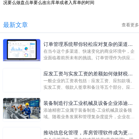
况要么做盘点单要么改出库单或者入库单的时间
最新文章
查看更多
订单管理系统帮你轻松应对复杂的渠道订
在当今这个多渠道、快速变化的商业环境中，企
单管理
业面临着前所未有的挑战。订单管理作为供应链
中至关重要的一环，其复杂性随着销售渠道的增
加而倍增。如何高效、准确地处理来自各种渠道
应发工资与实发工资的差额如何做财税处
的订单，成为了提升客户满意度、增强市场竞争
一般企业的工资表包括：应发工资、应扣款项、
理？
力的关键。此时，一个功能强大的订单管理系统
实发工资、领款人签章和备注等五个部分。应发
（OMS）就显得尤为重要。
工资包括标准工资、加班工资、奖金、津贴等；
应扣款项包括应扣个人负担的基本社会保险费、
装备制造行业工业机械及设备企业添迪精
个人负担的住房公积金、代扣代缴个人所得税和
添迪精密工业属于装备制造-工业机械及设备领
密工业：金蝶AI星空助力盘点准确率达
应扣职工请假、罚款等。应发工资减去应扣款项
域。随着业务发展和管理复杂度提升，企业在数
100%
等于实发工资，那么，应扣款项即应发工资与实
据、流程、系统协同和经营管理方面提出更高要
发工资之间的差额税务和会计如何处理呢？
求。金蝶通过金蝶AI星空、业财融合支撑添迪精
推动信息化管理，库房管理软件成为更多
密工业推进数字化建设，帮助企业构建更统一、