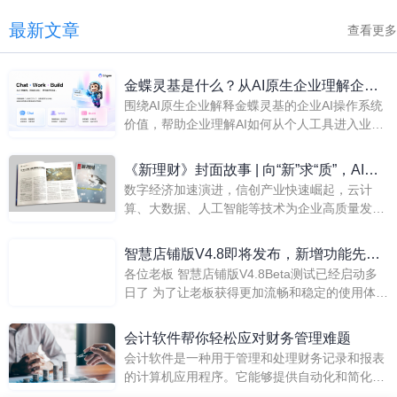
最新文章
查看更多
金蝶灵基是什么？从AI原生企业理解企业
围绕AI原生企业解释金蝶灵基的企业AI操作系统
AI操作系统
价值，帮助企业理解AI如何从个人工具进入业务
系统、岗位流程和组织能力建设。
《新理财》封面故事 | 向“新”求“质”，AI助
数字经济加速演进，信创产业快速崛起，云计
力重塑企业财务管理
算、大数据、人工智能等技术为企业高质量发展
带来澎湃的发展动能。
智慧店铺版V4.8即将发布，新增功能先睹
各位老板 智慧店铺版V4.8Beta测试已经启动多
为快！
日了 为了让老板获得更加流畅和稳定的使用体验
我们的测试人员一直力求更好 不断打磨产品
会计软件帮你轻松应对财务管理难题
会计软件是一种用于管理和处理财务记录和报表
的计算机应用程序。它能够提供自动化和简化的
方法来记录财务数据、分类、汇总和报告财务交