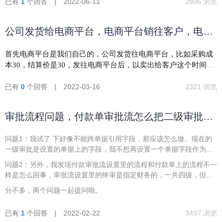
已有
1
个回答 | 2022-06-11
2896 浏览
公司发货给电商平台，电商平台销往客户，电商
平台需要和公司结算的，这种业务流程怎么做
首先电商平台是我们自己的，公司发货往电商平台，比如采购成
本30，结算价是30，发往电商平台后，以卖出给客户这个时间点
为准做为结算时间，这个涉及寄售业务，公司寄售给电商平台。
财务想看到的报表，比如电商卖出去的价格是35元，想看到整体
已有
0
个回答 | 2022-03-16
2321 浏览
利润表，收入35和公司的采购25总的利润表，及看到各平台的利
润表30成本及35收入的利润表。这个流程怎么跑
审批流程问题，付款单审批流怎么把二级审批人
设置为销售订单的发起人呢
问题1：我试了 下好像不能跨单据引用字段，那应该怎么做。现在的
一级审批是设置的单据上的字段，我不想再设置一个单据字段作为二
级审批人，有其它办法吗？
问题2：另外，我发现付款审批流设置里的流程和付款单上的流程不一
样是怎么回事，审批流设置里的终审是指定财务的，一共四级，但是
我看到单据上有的有五级，中间多了一个总经理审批，有的是四级但
分不多，两个问题一起提问啦。
是终审财务的没有看到，是总经理终审的？这是啥回事呢？ 是不是审
批人审批的时候可以手动指定下一级？
已有
1
个回答 | 2022-02-22
3497 浏览