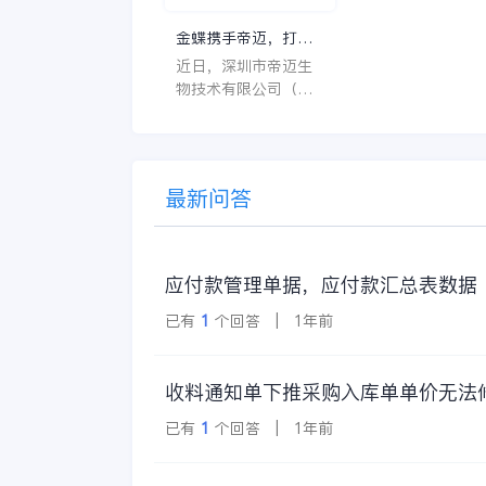
特点。 首先，系统的
金蝶携手帝迈，打造
界面应直观易用，
医疗器械行业信创数
近日，深圳市帝迈生
许用户无障碍地进
字化标杆
物技术有限公司（以
操作。 复杂的
下简称帝迈）数字化
升级项目上线汇报会
在深圳圆满召开。帝
迈携手金蝶软件（中
最新问答
国）有限公司（以下
简称
应付款管理单据，应付款汇总表数据
已有
1
个回答 | 1年前
收料通知单下推采购入库单单价无法
已有
1
个回答 | 1年前