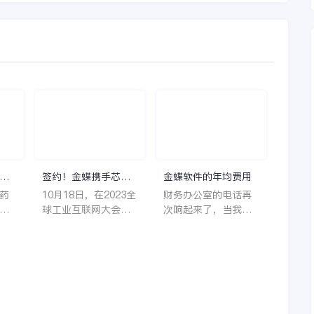
理
签约！金蝶携手芯源
金蝶软件的年均费用
微，助力半导体装备
药
10月18日，在2023全
财务办公室的电话再
制造领先企业迈向世
着
球工业互联网大会期
次响起来了，当我拿
界
它
间，沈阳芯源微电子
起电话时，耳边传来
管
设备股份有限公司
了熟悉不能再熟悉的
，
（以下简称“芯源
声音啦，他就是金蝶
，
微”）与金蝶软件（中
服务人员的声音，以
。
国）有限公司（以下
前只要是在使用金蝶
理
简称“金蝶”）在辽宁
软件过程中遇到任何
下
沈阳签署战略合作协
问题，我都可以获得