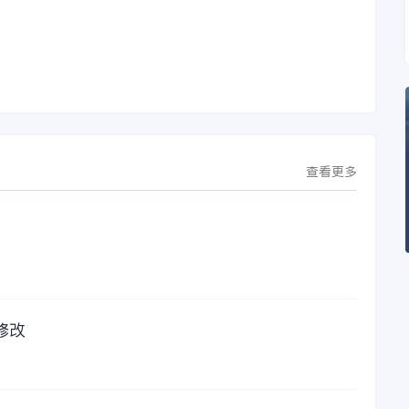
议。此次合作，将基
金蝶服务人员的帮
允
于金蝶云·星空，建设
助，而这次电话铃声
行
芯源微运营管控平
的响起，是因为一年
台，从而实现公司产
的使用时间已经到
研一体化、业财一体
了。我们公司用的是
化，提升公司整体业
金蝶KIS系列的标准
务水平。
版，一年的服务费是
1000元/年。刚看到
这个1000元这个数字
查看更多
的时候，你是不是也
觉得有点高了，但是
在一年的使用的过程
中还有金蝶后台提供
人工服务价值来说，
我们还是很划算的。
所以每年对金蝶软件
的采购已经成为我们
修改
公司的固定支出，我
们老板也是很机智
的，他总是说，跟人
力工作时间工作效率