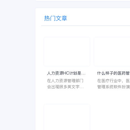
热门文章
人力资源HC计划是什
什么样子的医药管
么意思？
系统软件更好用？
在人力资源管理部门
在医疗行业中，医
会出现很多英文字母
管理系统软件扮演
让人一头雾水不知所
至关重要的角色。
云，比如说HC、HR
不仅能够提高药品
等等，那么它们是哪
理的效率和准确性
个英文单词的缩写
还能保障患者安全
呢？具体的含义又是
同时符合法规要求
什么呢？
一个好用的医药管
系统软件应具备以