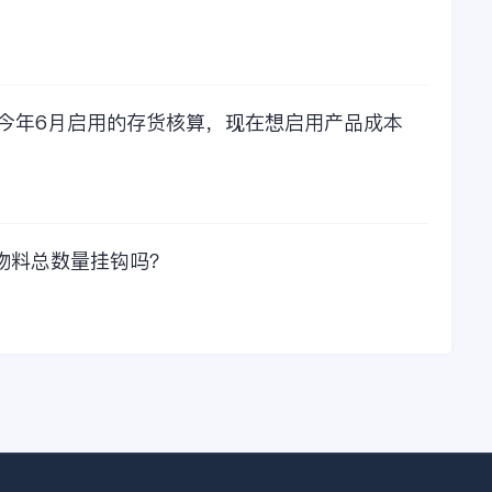
比较，这1000元花费
太值啦！那么接下来
我们一起看看金蝶财
务软件的每年收费情
况吧！
，今年6月启用的存货核算，现在想启用产品成本
物料总数量挂钩吗？