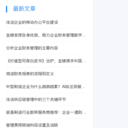
最新文章
浅谈企业的移动办公平台建设
金蝶发挥自身优势，助力企业财务管理数字化
转型
分析企业财务管理的主要内容
《价值型司库白皮书》出炉，金蝶携手中国企
业实现管理体系升级
简述财务报表的流程和定义
中型制造企业为什么越做越累？AI给出突破公
式
浅谈供应链管理中的三个关键环节
装备制造行业数转服务商推荐：企业一遇到供
应商协同效率低，选型到底先看什么
管理费用明细科目设置及说明