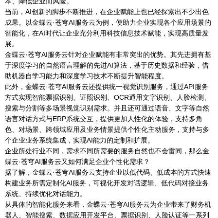
本、降低企业而风险。
当前，AI创新的脚步不断推进，在企业赋能上也已经探索出不少出色
成果。以金蝶云·苍穹AI服务云为例，便助力企业实现各个应用场景的
智能化，在AI时代让企业充分利用科技信息技术赋能，实现高质量发
展。
金蝶云·苍穹AI服务云针对企业赋能有非常突出的优势。其先进拥有基
于深度学习的自然语言理解的先进AI算法，基于历史数据和经验，借
助机器自学习能力和深度学习技术不断提升智能程度。
此外，金蝶云·苍穹AI服务云还提供统一视觉识别服务，通过API服务
方式实现智能票据识别、证照识别、OCR通用文字识别、人脸检测、
搜索与分割等多场景视觉识别需求。并且还可通过语音、文字等自然
语言对话方式与ERP系统交互，提供更加人性化的体验，支持多角
色、对场景、跨领域应用及业务情景提供个性化主动服务，支持与多
个企业业务系统集成，实现AI能力的定制和扩展。
企业所处行业不同，需求不同所需要的服务自然也不会雷同，那么金
蝶云·苍穹AI服务云又如何满足企业个性化需求？
据了解，金蝶云·苍穹AI服务云支持企业以低代码、低成本的方式快速
构建业务所需定制化AI服务，可视化开发对话逻辑、低代码对接业务
系统、持续优化对话能力。
从具体的智能化服务来看，金蝶云·苍穹AI服务云为企业带来了财务机
器人、智能搜索、数据应用开发平台、票据识别、人脸认证等一系列