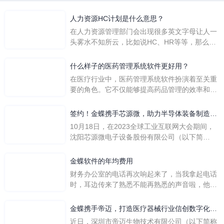
人力资源HC计划是什么意思？
在人力资源管理部门会出现很多英文字母让人一
头雾水不知所云，比如说HC、HR等等，那么它
们是哪个英文单词的缩写呢？具体的含义又是什
么呢？
什么样子的医药管理系统软件更好用？
在医疗行业中，医药管理系统软件扮演着至关重
要的角色。它不仅能够提高药品管理的效率和准
确性，还能保障患者安全，同时符合法规要求。
一个好用的医药管理系统软件应具备以下特点。
签约！金蝶携手芯源微，助力半导体装备制造领
首先，系统的界面应直观易用，允许用户无障碍
先企业迈向世界
10月18日，在2023全球工业互联网大会期间，
地进行操作。 复杂的
沈阳芯源微电子设备股份有限公司（以下简
称“芯源微”）与金蝶软件（中国）有限公司（以
下简称“金蝶”）在辽宁沈阳签署战略合作协议。
金蝶软件的年均费用
此次合作，将基于金蝶云·星空，建设芯源微运
财务办公室的电话再次响起来了，当我拿起电话
营管控平台，从而实现公司产研一体化、业财一
时，耳边传来了熟悉不能再熟悉的声音啦，他就
体化，提升公司整体业务水平。
是金蝶服务人员的声音，以前只要是在使用金蝶
软件过程中遇到任何问题，我都可以获得金蝶服
金蝶携手帝迈，打造医疗器械行业信创数字化标
务人员的帮助，而这次电话铃声的响起，是因为
杆
近日，深圳市帝迈生物技术有限公司（以下简称