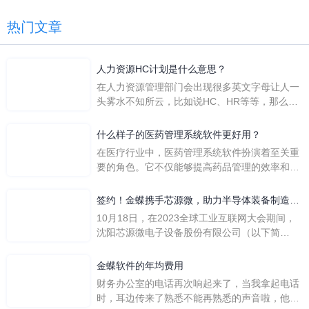
热门文章
人力资源HC计划是什么意思？
在人力资源管理部门会出现很多英文字母让人一
头雾水不知所云，比如说HC、HR等等，那么它
们是哪个英文单词的缩写呢？具体的含义又是什
么呢？
什么样子的医药管理系统软件更好用？
在医疗行业中，医药管理系统软件扮演着至关重
要的角色。它不仅能够提高药品管理的效率和准
确性，还能保障患者安全，同时符合法规要求。
一个好用的医药管理系统软件应具备以下特点。
签约！金蝶携手芯源微，助力半导体装备制造领
首先，系统的界面应直观易用，允许用户无障碍
先企业迈向世界
10月18日，在2023全球工业互联网大会期间，
地进行操作。 复杂的
沈阳芯源微电子设备股份有限公司（以下简
称“芯源微”）与金蝶软件（中国）有限公司（以
下简称“金蝶”）在辽宁沈阳签署战略合作协议。
金蝶软件的年均费用
此次合作，将基于金蝶云·星空，建设芯源微运
财务办公室的电话再次响起来了，当我拿起电话
营管控平台，从而实现公司产研一体化、业财一
时，耳边传来了熟悉不能再熟悉的声音啦，他就
体化，提升公司整体业务水平。