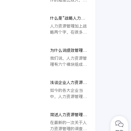
求，并且努力实
资源管理势必被提出
我们的日常工作中，
现“物尽其才、人尽
更高的要求，难度变
越是大型的公司人事
其用”，通过招聘人
大，该如何解决？金
什么是“战略人力资
管理工作越难做。因
才、培养人才、制定
蝶人力云解决方案成
源管理”？
为公司中不仅有招聘
人力资源管理加上战
奖惩机制等为企业来
为不少中大型企业的
进来的人，还有老板
略两个字，在很多人
创造价值。随着企业
选择。
的亲戚朋友，或者这
看来这个问题太厉害
间竞争的不断加剧，
个公司有很多股东，
了吧。一个人资源管
人力资源管理这一部
不同的人是不同的股
为什么说绩效管理是
理何许加上战略两个
门受到了企业的重
东推荐过来的，这样
人力资源管理的核心
字，难道头衔越大，
我们说，人力资源管
视，所以说也是企业
就使得公司的人力资
这个人力资源就不
理有六个模块组成，
不可或缺的一个部
源管理工作难度提升
同。这个其实并不是
分别是人力资源规、
门，在未来有着不同
了。
这么浅薄的认识。战
培训和开发、招聘与
的发展前景，那么企
略人才管理到底有多
浅谈企业人力资源管
配置、绩效管理、薪
业制定人力资源制度
牛，大家可以去看看
理工作的难点
酬福利管理和员工关
需考虑的因素有哪些
如今的各大企业当
员工突破万人的公
系，大家都说绩效管
呢？我们一起来看一
中，人力资源管理部
司。这么庞大公司，
理是人力资源管理的
下吧。
门已经成为一个必不
要从分公司到总公
核心，这是为什么
可少的重要部门了，
司，再到各个部门，
呢？相信很多人都会
简述人力资源管理在
也越来越多的人选择
这样的一步一步的去
有这样的疑问，为了
企业的作用和意义
了从事人力资源管理
在最新的一次关于人
规划人员是不容易。
解开大家的这一疑
工作，但是众所周
力资源管理的调查显
大家可以想一想，如