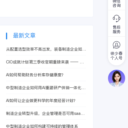
问，今天我们就来了
微信
知，每一个行业都有
示，人力资源管理在
何让这一万个人步调
咨询
解一下为什么说绩效
自己处理问题的难
企业中占据的地位越
统一，而且拿来就能
管理是人力资源管理
点，当然，这里的人
来越重要，并且越是
够在关键部门实现自
的核心这一问题。
力资源管理工作也存
经济发展迅速的企业
己的战略规划。显然
在着它的难点，因此
售后
对于人力资源管理这
不是很容易，需要公
服务
今天我们就浅谈企业
一部门重视的程度就
最新文章
司提升自己人才储
人力资源管理工作的
越好，通过数据显
备，需要不断地改变
难点，以及如何去克
示，企业的发现程度
自己的适配性。
从配置选型效率不高出发，装备制造企业如何
服这些工作中的难点
同人力资源的开发管
徐少春
分阶段推进设计制造一体化
问题。
理是成正比的，所以
个人号
CIO成就计划第三季收官期重磅来袭 —— 共
它对公司有多重要也
同探讨CIO数智化领导力
就不言而喻了。因
AI如何帮助财务分析库存健康度？
此，今天在这里我们
要做的就是简述人力
中型制造企业如何用AI重建研产供销一体化的
资源管理在企业的作
管理能力？
用和意义，希望接下
来的内容可以给大家
AI如何让企业做更科学的年度经营计划？
带来一些帮助。
制造企业转型升级，企业管理是否可用saas
模式？
中型制造企业如何构建可持续的管理体系