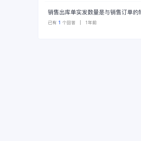
销售出库单实发数量是与销售订单的
已有
1
个回答 | 1年前