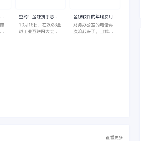
理
签约！金蝶携手芯源
金蝶软件的年均费用
微，助力半导体装备
药
10月18日，在2023全
财务办公室的电话再
制造领先企业迈向世
着
球工业互联网大会期
次响起来了，当我拿
界
它
间，沈阳芯源微电子
起电话时，耳边传来
管
设备股份有限公司
了熟悉不能再熟悉的
，
（以下简称“芯源
声音啦，他就是金蝶
，
微”）与金蝶软件（中
服务人员的声音，以
。
国）有限公司（以下
前只要是在使用金蝶
理
简称“金蝶”）在辽宁
软件过程中遇到任何
下
沈阳签署战略合作协
问题，我都可以获得
议。此次合作，将基
金蝶服务人员的帮
允
于金蝶云·星空，建设
助，而这次电话铃声
行
芯源微运营管控平
的响起，是因为一年
台，从而实现公司产
的使用时间已经到
研一体化、业财一体
了。我们公司用的是
化，提升公司整体业
金蝶KIS系列的标准
务水平。
版，一年的服务费是
1000元/年。刚看到
这个1000元这个数字
查看更多