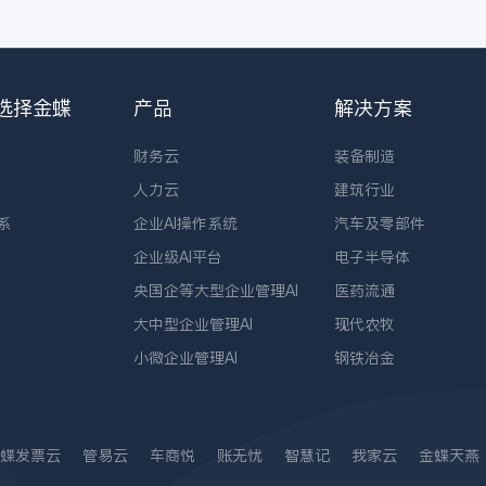
选择金蝶
产品
解决方案
财务云
装备制造
人力云
建筑行业
系
企业AI操作系统
汽车及零部件
企业级AI平台
电子半导体
央国企等大型企业管理AI
医药流通
大中型企业管理AI
现代农牧
小微企业管理AI
钢铁冶金
蝶发票云
管易云
车商悦
账无忧
智慧记
我家云
金蝶天燕