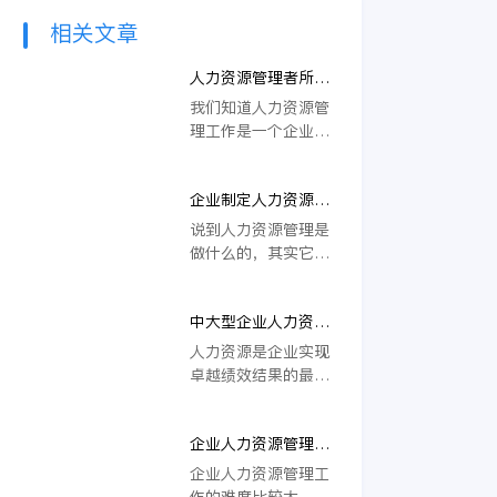
相关文章
人力资源管理者所需
具备的三种基本技能
我们知道人力资源管
理工作是一个企业的
核心工作，那么现代
企业应该如何做好人
企业制定人力资源制
力资源管理工作呢？
度需考虑的因素
作为企业来说，首先
说到人力资源管理是
要重视这一部门，明
做什么的，其实它是
白虽然这一部门不直
一个企业中的重要组
接为企业创造利润，
成部分，尽管它不为
但是它间接为企业创
中大型企业人力资源
企业直接创造价值，
造的就并不只是利润
管理难度不断提升？
但是它间接创造的价
人力资源是企业实现
了。那么，人力资源
创新解决方案提升管
值是非常高的，因为
卓越绩效结果的最重
管理者需要三种基本
理效益
这一部门的存在它与
要的战略资源，企业
的技能是什么呢？我
人事部门截然不同，
的竞争在一定程度其
们一起来看一下吧。
它主要是通过一些科
企业人力资源管理工
实正是人力资源的较
学的方法技术来满足
作难点分析
量。随着企业规模的
企业人力资源管理工
企业对人才的多种需
不断扩大，企业人力
作的难度比较大，在