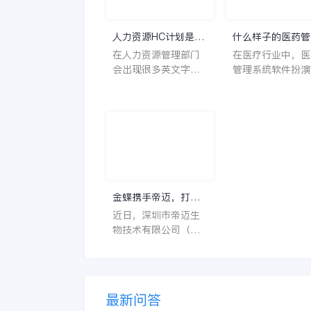
人力资源HC计划是什
什么样子的医药管
么意思？
系统软件更好用？
在人力资源管理部门
在医疗行业中，医
会出现很多英文字母
管理系统软件扮演
让人一头雾水不知所
至关重要的角色。
云，比如说HC、HR
不仅能够提高药品
等等，那么它们是哪
理的效率和准确性
个英文单词的缩写
还能保障患者安全
呢？具体的含义又是
同时符合法规要求
什么呢？
一个好用的医药管
系统软件应具备以
特点。 首先，系统的
金蝶携手帝迈，打造
界面应直观易用，
医疗器械行业信创数
近日，深圳市帝迈生
许用户无障碍地进
字化标杆
物技术有限公司（以
操作。 复杂的
下简称帝迈）数字化
升级项目上线汇报会
在深圳圆满召开。帝
迈携手金蝶软件（中
最新问答
国）有限公司（以下