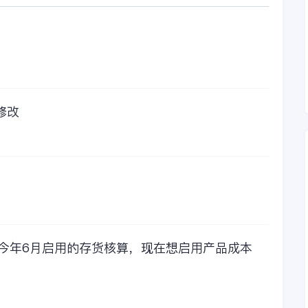
的时候，你是不是也
觉得有点高了，但是
在一年的使用的过程
中还有金蝶后台提供
人工服务价值来说，
我们还是很划算的。
所以每年对金蝶软件
的采购已经成为我们
修改
公司的固定支出，我
们老板也是很机智
的，他总是说，跟人
力工作时间工作效率
比较，这1000元花费
太值啦！那么接下来
我们一起看看金蝶财
务软件的每年收费情
况吧！
，今年6月启用的存货核算，现在想启用产品成本