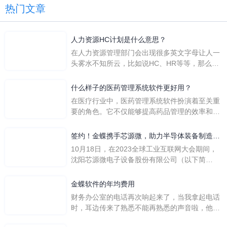
热门文章
人力资源HC计划是什么意思？
在人力资源管理部门会出现很多英文字母让人一
头雾水不知所云，比如说HC、HR等等，那么它
们是哪个英文单词的缩写呢？具体的含义又是什
么呢？
什么样子的医药管理系统软件更好用？
在医疗行业中，医药管理系统软件扮演着至关重
要的角色。它不仅能够提高药品管理的效率和准
确性，还能保障患者安全，同时符合法规要求。
一个好用的医药管理系统软件应具备以下特点。
签约！金蝶携手芯源微，助力半导体装备制造领
首先，系统的界面应直观易用，允许用户无障碍
先企业迈向世界
10月18日，在2023全球工业互联网大会期间，
地进行操作。 复杂的
沈阳芯源微电子设备股份有限公司（以下简
称“芯源微”）与金蝶软件（中国）有限公司（以
下简称“金蝶”）在辽宁沈阳签署战略合作协议。
金蝶软件的年均费用
此次合作，将基于金蝶云·星空，建设芯源微运
财务办公室的电话再次响起来了，当我拿起电话
营管控平台，从而实现公司产研一体化、业财一
时，耳边传来了熟悉不能再熟悉的声音啦，他就
体化，提升公司整体业务水平。
是金蝶服务人员的声音，以前只要是在使用金蝶