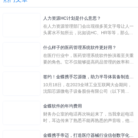
人力资源HC计划是什么意思？
在人力资源管理部门会出现很多英文字母让人一
头雾水不知所云，比如说HC、HR等等，那么它
们是哪个英文单词的缩写呢？具体的含义又是什
么呢？
什么样子的医药管理系统软件更好用？
在医疗行业中，医药管理系统软件扮演着至关重
要的角色。它不仅能够提高药品管理的效率和准
确性，还能保障患者安全，同时符合法规要求。
一个好用的医药管理系统软件应具备以下特点。
签约！金蝶携手芯源微，助力半导体装备制造领
首先，系统的界面应直观易用，允许用户无障碍
先企业迈向世界
10月18日，在2023全球工业互联网大会期间，
地进行操作。 复杂的
沈阳芯源微电子设备股份有限公司（以下简
称“芯源微”）与金蝶软件（中国）有限公司（以
下简称“金蝶”）在辽宁沈阳签署战略合作协议。
金蝶软件的年均费用
此次合作，将基于金蝶云·星空，建设芯源微运
财务办公室的电话再次响起来了，当我拿起电话
营管控平台，从而实现公司产研一体化、业财一
时，耳边传来了熟悉不能再熟悉的声音啦，他就
体化，提升公司整体业务水平。
是金蝶服务人员的声音，以前只要是在使用金蝶
软件过程中遇到任何问题，我都可以获得金蝶服
金蝶携手帝迈，打造医疗器械行业信创数字化标