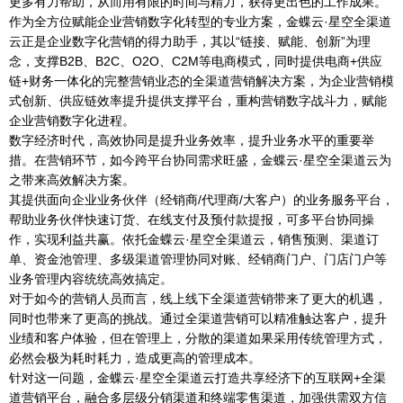
更多有力帮助，从而用有限的时间与精力，获得更出色的工作成果。
作为全方位赋能企业营销数字化转型的专业方案，金蝶云·星空全渠道
云正是企业数字化营销的得力助手，其以“链接、赋能、创新”为理
念，支撑B2B、B2C、O2O、C2M等电商模式，同时提供电商+供应
链+财务一体化的完整营销业态的全渠道营销解决方案，为企业营销模
式创新、供应链效率提升提供支撑平台，重构营销数字战斗力，赋能
企业营销数字化进程。
数字经济时代，高效协同是提升业务效率，提升业务水平的重要举
措。在营销环节，如今跨平台协同需求旺盛，金蝶云·星空全渠道云为
之带来高效解决方案。
其提供面向企业业务伙伴（经销商/代理商/大客户）的业务服务平台，
帮助业务伙伴快速订货、在线支付及预付款提报，可多平台协同操
作，实现利益共赢。依托金蝶云·星空全渠道云，销售预测、渠道订
单、资金池管理、多级渠道管理协同对账、经销商门户、门店门户等
业务管理内容统统高效搞定。
对于如今的营销人员而言，线上线下全渠道营销带来了更大的机遇，
同时也带来了更高的挑战。通过全渠道营销可以精准触达客户，提升
业绩和客户体验，但在管理上，分散的渠道如果采用传统管理方式，
必然会极为耗时耗力，造成更高的管理成本。
针对这一问题，金蝶云·星空全渠道云打造共享经济下的互联网+全渠
道营销平台，融合多层级分销渠道和终端零售渠道，加强供需双方信