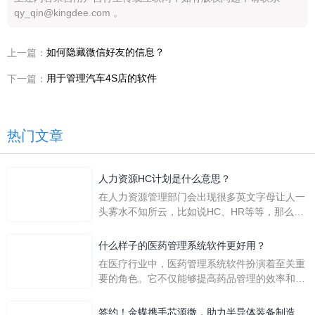
qy_qin@kingdee.com 。
如何隐藏微信好友的信息？
上一篇：
用于管理汽车4S店的软件
下一篇：
热门文章
人力资源HC计划是什么意思？
在人力资源管理部门会出现很多英文字母让人一
头雾水不知所云，比如说HC、HR等等，那么它
们是哪个英文单词的缩写呢？具体的含义又是什
么呢？
什么样子的医药管理系统软件更好用？
在医疗行业中，医药管理系统软件扮演着至关重
要的角色。它不仅能够提高药品管理的效率和准
确性，还能保障患者安全，同时符合法规要求。
一个好用的医药管理系统软件应具备以下特点。
签约！金蝶携手芯源微，助力半导体装备制造领