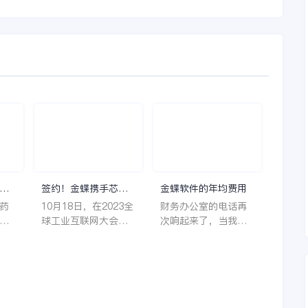
理
签约！金蝶携手芯源
金蝶软件的年均费用
微，助力半导体装备
药
10月18日，在2023全
财务办公室的电话再
制造领先企业迈向世
着
球工业互联网大会期
次响起来了，当我拿
界
它
间，沈阳芯源微电子
起电话时，耳边传来
管
设备股份有限公司
了熟悉不能再熟悉的
，
（以下简称“芯源
声音啦，他就是金蝶
，
微”）与金蝶软件（中
服务人员的声音，以
。
国）有限公司（以下
前只要是在使用金蝶
理
简称“金蝶”）在辽宁
软件过程中遇到任何