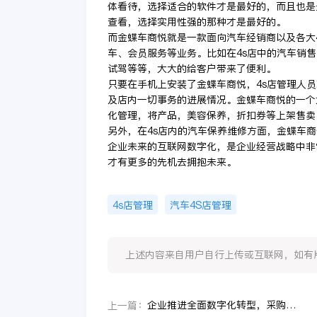
体看待，选择适合的软件才是最好的，而且也是
查看，选择实用性强的那种才是最好的。
而金蝶车商悦就是一款面向汽车经销商以及各大
车、会员服务等业务。比如在4s店中的汽车销
试驾等等，大大的给客户带来了便利。
只要在手机上安装了金蝶车商悦，4s店管理人
及店内一切事务的进展情况。金蝶车商悦的一个
化管理，将产品，美容保养，折扣券等上架售卖
另外，在4s店内的汽车保养维修方面，金蝶车
企业未来的互联网数字化，是企业经营战略中非
才有更多的先机去拥抱未来。
4s店管理
汽车4S店管理
上述内容来自用户自行上传或互联网，如有版权问题
企业推进全面数字化转型，采购供应管理能否借助数字化力量？
上一篇：