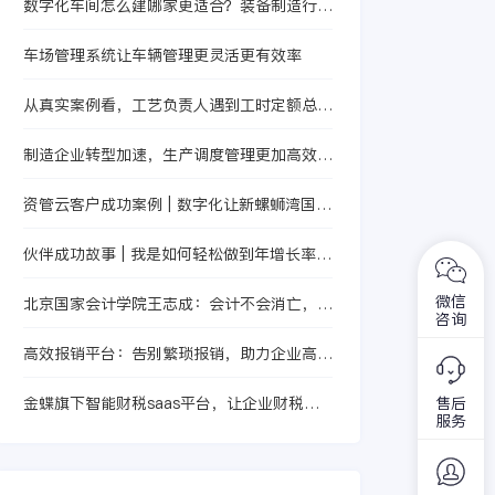
数字化车间怎么建哪家更适合？装备制造行业
件才行，在车商悦就
数转服务商推荐要看这几个管理痛点
有诸多种类型的管理
车场管理系统让车辆管理更灵活更有效率
软件，这些软件完全
能够满足4s店的管
从真实案例看，工艺负责人遇到工时定额总是
理，而用于汽车4S店
不准时最该补的是哪段能力
管理软件那个好。
制造企业转型加速，生产调度管理更加高效智
能
资管云客户成功案例 | 数字化让新螺蛳湾国际
商贸城运营更简单
伙伴成功故事 | 我是如何轻松做到年增长率
49%的？
微信
北京国家会计学院王志成：会计不会消亡，只
咨询
会转型升级
高效报销平台：告别繁琐报销，助力企业高效
管理
售后
金蝶旗下智能财税saas平台，让企业财税无
服务
忧