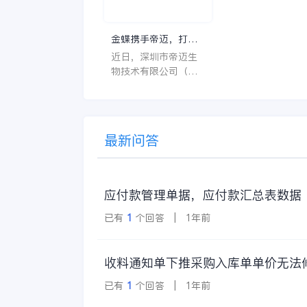
系统软件应具备以
特点。 首先，系统的
金蝶携手帝迈，打造
界面应直观易用，
医疗器械行业信创数
近日，深圳市帝迈生
许用户无障碍地进
字化标杆
物技术有限公司（以
操作。 复杂的
下简称帝迈）数字化
升级项目上线汇报会
在深圳圆满召开。帝
迈携手金蝶软件（中
最新问答
国）有限公司（以下
简称
应付款管理单据，应付款汇总表数据
已有
1
个回答 | 1年前
收料通知单下推采购入库单单价无法
已有
1
个回答 | 1年前