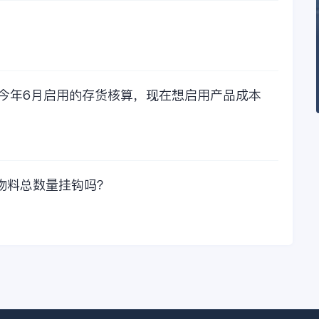
力工作时间工作效率
比较，这1000元花费
太值啦！那么接下来
我们一起看看金蝶财
务软件的每年收费情
况吧！
，今年6月启用的存货核算，现在想启用产品成本
物料总数量挂钩吗？