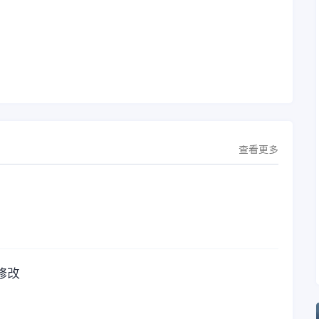
下
沈阳签署战略合作协
问题，我都可以获得
议。此次合作，将基
金蝶服务人员的帮
允
于金蝶云·星空，建设
助，而这次电话铃声
行
芯源微运营管控平
的响起，是因为一年
台，从而实现公司产
的使用时间已经到
研一体化、业财一体
了。我们公司用的是
化，提升公司整体业
金蝶KIS系列的标准
务水平。
版，一年的服务费是
1000元/年。刚看到
这个1000元这个数字
查看更多
的时候，你是不是也
觉得有点高了，但是
在一年的使用的过程
中还有金蝶后台提供
人工服务价值来说，
我们还是很划算的。
所以每年对金蝶软件
的采购已经成为我们
修改
公司的固定支出，我
们老板也是很机智
的，他总是说，跟人