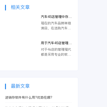
相关文章
汽车4S店管理中存在
的问题解析
现在的汽车品牌琳琅
满目，在选购汽车的
时候，大家都会到正
规的汽车销售门店
用于汽车4S店管理软
中，也就是我们经常
件那个好
说的汽车4S店中购买
对于4s店的管理现代
汽车。不同的汽车4S
都是采用专业的软
店管理不一样，给客
件，因为专业的软件
户的印象也不一样。
既能够起到管理的效
汽车4S店管理中存在
果，同时也能够为实
的问题解析，可以帮
际的管理带来更简单
助企业的汽车销售更
的方式，当然现代的
加顺利。
软件种类有很多，而
最新文章
作为4s店的管理软件
在选择的时候也是一
进销存软件有什么用?优势在哪?
大问题，其中最重要
的还是选择适合的软