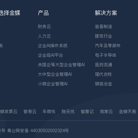
选择金蝶
产品
解决方案
财务云
装备制造
人力云
建筑行业
系
企业AI操作系统
汽车及零部件
企业级AI平台
电子半导体
央国企等大型企业管理AI
医药流通
大中型企业管理AI
现代农牧
小微企业管理AI
钢铁冶金
蝶发票云
管易云
车商悦
账无忧
智慧记
我家云
金蝶天燕
1号
粤公网安备 44030502002324号