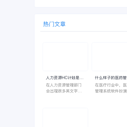
热门文章
人力资源HC计划是什
什么样子的医药管
么意思？
系统软件更好用？
在人力资源管理部门
在医疗行业中，医
会出现很多英文字母
管理系统软件扮演
让人一头雾水不知所
至关重要的角色。
云，比如说HC、HR
不仅能够提高药品
等等，那么它们是哪
理的效率和准确性
个英文单词的缩写
还能保障患者安全
呢？具体的含义又是
同时符合法规要求
什么呢？
一个好用的医药管