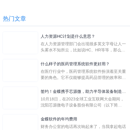
热门文章
人力资源HC计划是什么意思？
在人力资源管理部门会出现很多英文字母让人一
头雾水不知所云，比如说HC、HR等等，那么它
们是哪个英文单词的缩写呢？具体的含义又是什
么呢？
什么样子的医药管理系统软件更好用？
在医疗行业中，医药管理系统软件扮演着至关重
要的角色。它不仅能够提高药品管理的效率和准
确性，还能保障患者安全，同时符合法规要求。
一个好用的医药管理系统软件应具备以下特点。
签约！金蝶携手芯源微，助力半导体装备制造领
首先，系统的界面应直观易用，允许用户无障碍
先企业迈向世界
10月18日，在2023全球工业互联网大会期间，
地进行操作。 复杂的
沈阳芯源微电子设备股份有限公司（以下简
称“芯源微”）与金蝶软件（中国）有限公司（以
下简称“金蝶”）在辽宁沈阳签署战略合作协议。
金蝶软件的年均费用
此次合作，将基于金蝶云·星空，建设芯源微运
财务办公室的电话再次响起来了，当我拿起电话
营管控平台，从而实现公司产研一体化、业财一