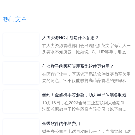
热门文章
人力资源HC计划是什么意思？
在人力资源管理部门会出现很多英文字母让人一
头雾水不知所云，比如说HC、HR等等，那么它
们是哪个英文单词的缩写呢？具体的含义又是什
么呢？
什么样子的医药管理系统软件更好用？
在医疗行业中，医药管理系统软件扮演着至关重
要的角色。它不仅能够提高药品管理的效率和准
确性，还能保障患者安全，同时符合法规要求。
一个好用的医药管理系统软件应具备以下特点。
签约！金蝶携手芯源微，助力半导体装备制造领
首先，系统的界面应直观易用，允许用户无障碍
先企业迈向世界
10月18日，在2023全球工业互联网大会期间，
地进行操作。 复杂的
沈阳芯源微电子设备股份有限公司（以下简
称“芯源微”）与金蝶软件（中国）有限公司（以
下简称“金蝶”）在辽宁沈阳签署战略合作协议。
金蝶软件的年均费用
此次合作，将基于金蝶云·星空，建设芯源微运
财务办公室的电话再次响起来了，当我拿起电话
营管控平台，从而实现公司产研一体化、业财一