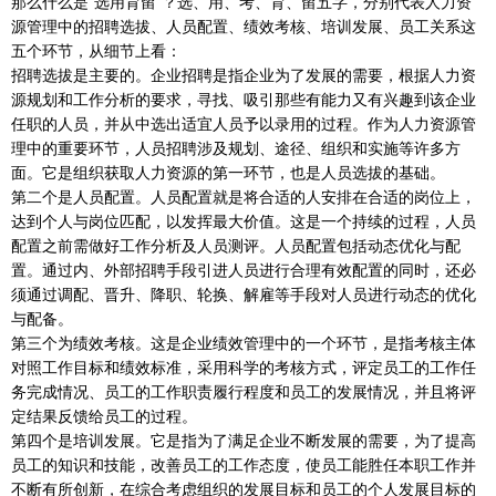
那么什么是“选用育留”？选、用、考、育、留五字，分别代表人力资
源管理中的招聘选拔、人员配置、绩效考核、培训发展、员工关系这
五个环节，从细节上看：
招聘选拔是主要的。企业招聘是指企业为了发展的需要，根据人力资
源规划和工作分析的要求，寻找、吸引那些有能力又有兴趣到该企业
任职的人员，并从中选出适宜人员予以录用的过程。作为人力资源管
理中的重要环节，人员招聘涉及规划、途径、组织和实施等许多方
面。它是组织获取人力资源的第一环节，也是人员选拔的基础。
第二个是人员配置。人员配置就是将合适的人安排在合适的岗位上，
达到个人与岗位匹配，以发挥最大价值。这是一个持续的过程，人员
配置之前需做好工作分析及人员测评。人员配置包括动态优化与配
置。通过内、外部招聘手段引进人员进行合理有效配置的同时，还必
须通过调配、晋升、降职、轮换、解雇等手段对人员进行动态的优化
与配备。
第三个为绩效考核。这是企业绩效管理中的一个环节，是指考核主体
对照工作目标和绩效标准，采用科学的考核方式，评定员工的工作任
务完成情况、员工的工作职责履行程度和员工的发展情况，并且将评
定结果反馈给员工的过程。
第四个是培训发展。它是指为了满足企业不断发展的需要，为了提高
员工的知识和技能，改善员工的工作态度，使员工能胜任本职工作并
不断有所创新，在综合考虑组织的发展目标和员工的个人发展目标的