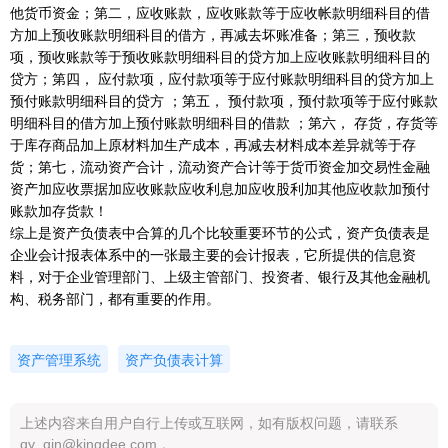
他货币资金；第二，应收账款，应收账款等于应收帐款明细科目的借
方加上预收账款明细科目的借方，再减去坏账准备；第三，预收款
项，预收账款等于预收账款明细科目的贷方加上应收账款明细科目的
贷方；第四， 应付款项，应付款项等于应付账款明细科目的贷方加上
预付账款明细科目的贷方 ；第五， 预付款项，预付款项等于应付账款
明细科目的借方加上预付账款明细科目的借款 ；第六， 存货，存货等
于库存商品加上原材料加生产成本，再减去材料成本差异就等于存
货；第七，流动资产合计，流动资产合计等于货币资金加交易性金融
资产加应收票据加应收账款应收利息加应收股利加其他应收款加预付
账款加存货款！
综上是资产负债表中合算的几个比较重要环节的公式，资产负债表是
企业会计报表体系中的一张最主要的会计报表，它所提供的信息资
料，对于企业管理部门、上级主管部门、投资者、银行及其他金融机
构、税务部门，都有重要的作用。
资产管理系统
资产负债表计算
上述内容来自用户自行上传或互联网，如有版权问题，请联系
qy_qin@kingdee.com 。