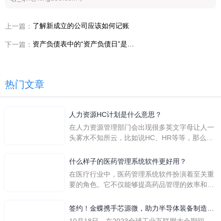
了解新成立的公司应该如何记账
上一篇：
资产负债表中的“资产负债日”是什么意思？
下一篇：
热门文章
人力资源HC计划是什么意思？
在人力资源管理部门会出现很多英文字母让人一
头雾水不知所云，比如说HC、HR等等，那么它
们是哪个英文单词的缩写呢？具体的含义又是什
么呢？
什么样子的医药管理系统软件更好用？
在医疗行业中，医药管理系统软件扮演着至关重
要的角色。它不仅能够提高药品管理的效率和准
确性，还能保障患者安全，同时符合法规要求。
一个好用的医药管理系统软件应具备以下特点。
签约！金蝶携手芯源微，助力半导体装备制造领
首先，系统的界面应直观易用，允许用户无障碍
先企业迈向世界
10月18日，在2023全球工业互联网大会期间，