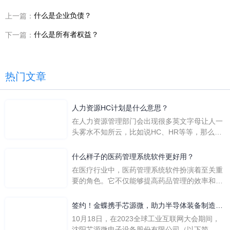
什么是企业负债？
上一篇：
什么是所有者权益？
下一篇：
热门文章
人力资源HC计划是什么意思？
在人力资源管理部门会出现很多英文字母让人一
头雾水不知所云，比如说HC、HR等等，那么它
们是哪个英文单词的缩写呢？具体的含义又是什
么呢？
什么样子的医药管理系统软件更好用？
在医疗行业中，医药管理系统软件扮演着至关重
要的角色。它不仅能够提高药品管理的效率和准
确性，还能保障患者安全，同时符合法规要求。
一个好用的医药管理系统软件应具备以下特点。
签约！金蝶携手芯源微，助力半导体装备制造领
首先，系统的界面应直观易用，允许用户无障碍
先企业迈向世界
10月18日，在2023全球工业互联网大会期间，
地进行操作。 复杂的
沈阳芯源微电子设备股份有限公司（以下简