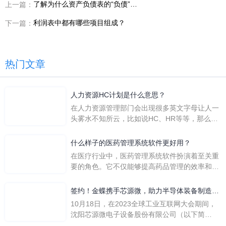
了解为什么资产负债表的“负债”都显示正“+”的原因？
上一篇：
利润表中都有哪些项目组成？
下一篇：
热门文章
人力资源HC计划是什么意思？
在人力资源管理部门会出现很多英文字母让人一
头雾水不知所云，比如说HC、HR等等，那么它
们是哪个英文单词的缩写呢？具体的含义又是什
么呢？
什么样子的医药管理系统软件更好用？
在医疗行业中，医药管理系统软件扮演着至关重
要的角色。它不仅能够提高药品管理的效率和准
确性，还能保障患者安全，同时符合法规要求。
一个好用的医药管理系统软件应具备以下特点。
签约！金蝶携手芯源微，助力半导体装备制造领
首先，系统的界面应直观易用，允许用户无障碍
先企业迈向世界
10月18日，在2023全球工业互联网大会期间，
地进行操作。 复杂的
沈阳芯源微电子设备股份有限公司（以下简
称“芯源微”）与金蝶软件（中国）有限公司（以