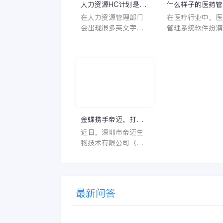
人力资源HC计划是什
什么样子的医药管
么意思？
系统软件更好用？
在人力资源管理部门
在医疗行业中，医
会出现很多英文字母
管理系统软件扮演
让人一头雾水不知所
至关重要的角色。
云，比如说HC、HR
不仅能够提高药品
等等，那么它们是哪
理的效率和准确性
个英文单词的缩写
还能保障患者安全
呢？具体的含义又是
同时符合法规要求
什么呢？
一个好用的医药管
系统软件应具备以
特点。 首先，系统的
金蝶携手帝迈，打造
界面应直观易用，
医疗器械行业信创数
近日，深圳市帝迈生
许用户无障碍地进
字化标杆
物技术有限公司（以
操作。 复杂的
下简称帝迈）数字化
升级项目上线汇报会
在深圳圆满召开。帝
迈携手金蝶软件（中
最新问答
国）有限公司（以下
简称