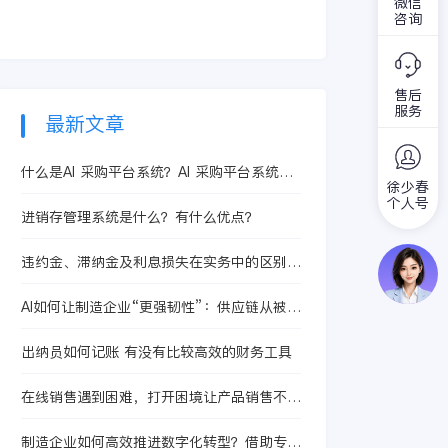
呢？这个问题就需要
微信
设
的注意才是，当然也
业集中区高质量发展
咨询
小编来和大家分享一
会有人觉得这些进销
赋能培训班。陕西省
下了。
存的软件是否安全，
工信厅党组成员、副
是不是对我们的信息
厅长雷纯出席并作了
有所保障呢？
售后
开班动员讲话，陕西
服务
省各市局分管领导，
最新文章
部分县域工业集中区
负责人参加了培训。
什么是AI 采购平台系统？AI 采购平台系统的
本次培训班的举办是
徐少春
能力与价值
为了更好落实陕西省
个人号
进销存管理系统是什么？有什么优点？
县域经济高质量发展
会议和陕西省工业稳
违约金、滞纳金及利息损失在实务中的区别与
增长电视电话会议精
应用
神，总结“十三五”发
AI如何让制造企业“更强韧性”：供应链从被动
展经验，研究探索新
走向主动
时期县域工业集中区
建设和发展思路的具
出纳员如何记账 有没有比较高效的财务工具
体行动。
在线销售遇到困难，打开困境让产品销售不再
是问题！
制造企业如何高效推进数字化转型？借助专业