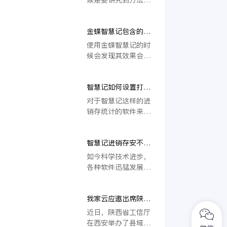
多的系列当中选择适
和财务上如果人工进
的，因为这种软件的
合自己店铺的产品进
行管理的话，会有很
使用在如今这个时代
行使用，这也使商家
大的困难，非常浪费
金蝶智慧记包含的基
要求都很高，所以在
有了更加灵活的选
人力物力，基于这样
础性服务
具体的使用中也要求
使用金蝶智慧记的时
择，另外它的基础功
一种情况，金蝶集团
拥有更好的效果才
候会发现其效果会更
能都是免费使用的，
为上千万个体商户免
行。而金蝶智慧记的
好，因为这是金蝶旗
它的基本功能可以满
费提供了一款集采
确在实际的使用中效
下一款新的软件系
足夫妻店等两人店铺
购、销售、库存管
果非常好，而金蝶智
智慧记如何设置打印
统，所针对的是企业
的应用，这样个体商
理，也就是进销存以
慧记期初建账的方法
机？
的作用，所以在实际
对于智慧记这样的进
户的小买卖也不需要
及财务管理于一体的
也很重要。
使用的时候其效果也
销存统计的软件来
话费太多的钱在管理
智能化店铺管理软
会更好。能够为现在
说，上手快确实是一
软件上。
件。
的企业带来更大的帮
大优势，而且能够非
助，当然在使用这种
智慧记进销存安不安
常好的解决店铺记账
软件的时候也要注
全？
的问题，与进出货系
如今科学技术进步，
意，金蝶智慧记包含
统，都是非常容易解
各种软件迅猛发展，
的基础性服务也是一
决的，不过当我们将
已经不在局限于在一
个很重要的方面。
店铺不断地扩大，接
款软件之上了，当然
踵而来的会是很多设
我家云应邀出席陕西
如此竞争激烈的市场
备上的麻烦，比如智
工信厅赋能培训，助
一定要有一些过人本
近日，陕西省工信厅
慧记如何设置打印机
力智慧园区发展与建
领才能够吸引到受众
在西安举办了县域工