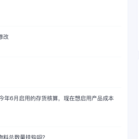
在一年的使用的过程
中还有金蝶后台提供
人工服务价值来说，
我们还是很划算的。
所以每年对金蝶软件
的采购已经成为我们
修改
公司的固定支出，我
们老板也是很机智
的，他总是说，跟人
力工作时间工作效率
比较，这1000元花费
太值啦！那么接下来
我们一起看看金蝶财
务软件的每年收费情
况吧！
，今年6月启用的存货核算，现在想启用产品成本
物料总数量挂钩吗？