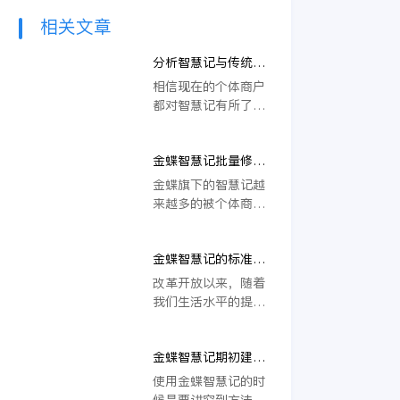
相关文章
分析智慧记与传统
ERP软件的区别
相信现在的个体商户
都对智慧记有所了
解，也有不少商户正
在使用一款智能化店
金蝶智慧记批量修改
铺管理软件，但是还
类别的操作步骤
有一些商家持一种观
金蝶旗下的智慧记越
望的态度，这是为什
来越多的被个体商户
么呢？
所熟知，也越来越多
的应用于个体商户当
金蝶智慧记的标准记
中，那么金蝶智慧记
账模式和流水记账模
相对于其他的商铺管
改革开放以来，随着
式的区别
理软件有什么优势
我们生活水平的提
呢？首先来说，金蝶
高，个体商户也如雨
旗下的智慧记具有丰
后春笋般发展起来，
富的产品系列，这就
金蝶智慧记期初建账
一直到我们现在的商
给了个体商铺更多的
的方法
店鳞次栉比，而个体
使用金蝶智慧记的时
选择，他们可以从众
商户在每天的进销存
候是要讲究到方法