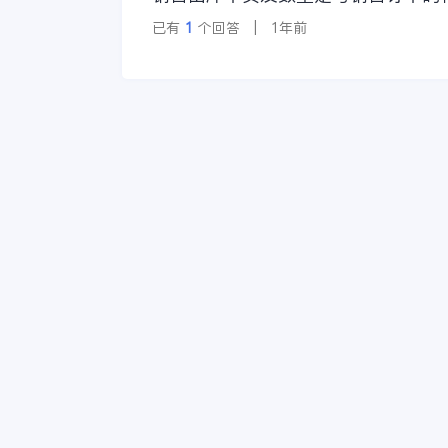
已有
1
个回答 | 1年前