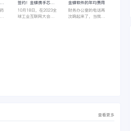
理
签约！金蝶携手芯源
金蝶软件的年均费用
微，助力半导体装备
药
10月18日，在2023全
财务办公室的电话再
制造领先企业迈向世
着
球工业互联网大会期
次响起来了，当我拿
界
它
间，沈阳芯源微电子
起电话时，耳边传来
管
设备股份有限公司
了熟悉不能再熟悉的
，
（以下简称“芯源
声音啦，他就是金蝶
，
微”）与金蝶软件（中
服务人员的声音，以
。
国）有限公司（以下
前只要是在使用金蝶
理
简称“金蝶”）在辽宁
软件过程中遇到任何
下
沈阳签署战略合作协
问题，我都可以获得
议。此次合作，将基
金蝶服务人员的帮
允
于金蝶云·星空，建设
助，而这次电话铃声
行
芯源微运营管控平
的响起，是因为一年
台，从而实现公司产
的使用时间已经到
研一体化、业财一体
了。我们公司用的是
化，提升公司整体业
金蝶KIS系列的标准
务水平。
版，一年的服务费是
1000元/年。刚看到
这个1000元这个数字
查看更多
的时候，你是不是也
觉得有点高了，但是