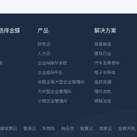
选择金蝶
产品
解决方案
财务云
装备制造
人力云
建筑行业
系
企业AI操作系统
汽车及零部件
企业级AI平台
电子半导体
央国企等大型企业管理AI
医药流通
大中型企业管理AI
现代农牧
小微企业管理AI
钢铁冶金
蝶发票云
管易云
车商悦
账无忧
智慧记
我家云
金蝶天燕