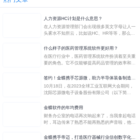
人力资源HC计划是什么意思？
在人力资源管理部门会出现很多英文字母让人一
头雾水不知所云，比如说HC、HR等等，那么它
们是哪个英文单词的缩写呢？具体的含义又是什
么呢？
什么样子的医药管理系统软件更好用？
在医疗行业中，医药管理系统软件扮演着至关重
要的角色。它不仅能够提高药品管理的效率和准
确性，还能保障患者安全，同时符合法规要求。
一个好用的医药管理系统软件应具备以下特点。
签约！金蝶携手芯源微，助力半导体装备制造领
首先，系统的界面应直观易用，允许用户无障碍
先企业迈向世界
10月18日，在2023全球工业互联网大会期间，
地进行操作。 复杂的
沈阳芯源微电子设备股份有限公司（以下简
称“芯源微”）与金蝶软件（中国）有限公司（以
下简称“金蝶”）在辽宁沈阳签署战略合作协议。
金蝶软件的年均费用
此次合作，将基于金蝶云·星空，建设芯源微运
财务办公室的电话再次响起来了，当我拿起电话
营管控平台，从而实现公司产研一体化、业财一
时，耳边传来了熟悉不能再熟悉的声音啦，他就
体化，提升公司整体业务水平。
是金蝶服务人员的声音，以前只要是在使用金蝶
软件过程中遇到任何问题，我都可以获得金蝶服
金蝶携手帝迈，打造医疗器械行业信创数字化标