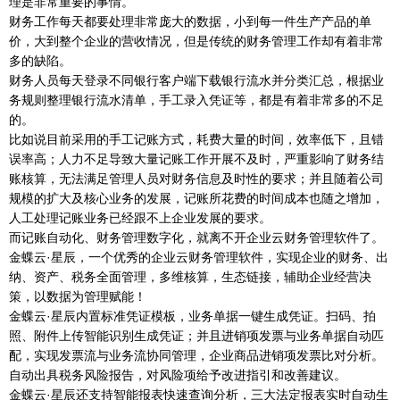
理是非常重要的事情。
财务工作每天都要处理非常庞大的数据，小到每一件生产产品的单
价，大到整个企业的营收情况，但是传统的财务管理工作却有着非常
多的缺陷。
财务人员每天登录不同银行客户端下载银行流水并分类汇总，根据业
务规则整理银行流水清单，手工录入凭证等，都是有着非常多的不足
的。
比如说目前采用的手工记账方式，耗费大量的时间，效率低下，且错
误率高；人力不足导致大量记账工作开展不及时，严重影响了财务结
账核算，无法满足管理人员对财务信息及时性的要求；并且随着公司
规模的扩大及核心业务的发展，记账所花费的时间成本也随之增加，
人工处理记账业务已经跟不上企业发展的要求。
而记账自动化、财务管理数字化，就离不开企业云财务管理软件了。
金蝶云·星辰，一个优秀的企业云财务管理软件，实现企业的财务、出
纳、资产、税务全面管理，多维核算，生态链接，辅助企业经营决
策，以数据为管理赋能！
金蝶云·星辰内置标准凭证模板，业务单据一键生成凭证。扫码、拍
照、附件上传智能识别生成凭证；并且进销项发票与业务单据自动匹
配，实现发票流与业务流协同管理，企业商品进销项发票比对分析。
自动出具税务风险报告，对风险项给予改进指引和改善建议。
金蝶云·星辰还支持智能报表快速查询分析，三大法定报表实时自动生