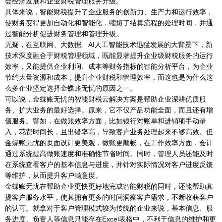
会经济发展和企业财税管理服务升级。
具体来说，智能财税提升了企业服务的创新力、生产力和运行效率，
使财务变得更加自动化和智能化，缩短了结算流程的处理时间，并通
过智能分析促进财务管理和管理升级。
无疑，在互联网、大数据、AI人工智能技术迅猛发展的大背景下，新
技术深度融合于财税管理领域，既能显著提升企业级财税服务的运行
效率，又能提供企业利润、成本等财务指标的智能分析平台，为企业
节约大量资源和成本，提升企业财税和管理效率，而这也是为什么这
么多企业坚定选择金蝶账无忧的原因之一。
可以说，金蝶账无忧的智能财税云解决方案是帮助企业深耕优质服
务、扩大业务的最好选择。原来，它不仅产品功能全面，而且还有增
值服务。譬如，在做账效率方面，比如银行对账单和进销项手动录
入，花费时间长，且出错率高，导致客户业务处理起来不够高效。但
金蝶账无忧的页面设计更美观，做账更顺畅，在工作效率方面，会计
通过系统提高做账速度和准确性节省时间。同时，管理人员还能及时
在系统查看客户的基本信息与进度，并针对实际情况对客户进度反馈
等维护，从而提升客户满意度。
金蝶账无忧在帮助企业更快更好地完成智能财税的同时，还能帮助其
提客户服务水平，使其拥有更多的时间洞察客户需求，不断收获客户
的认可。就拿对于客户管理模式较为传统的企业来说，基本信息、服
务进度、负责人等信息只能存在Excel表格中，不利于信息的维护和更