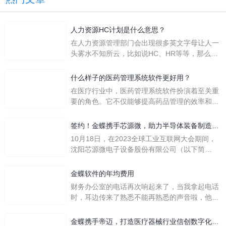
人力资源HC计划是什么意思？
在人力资源管理部门会出现很多英文字母让人一
头雾水不知所云，比如说HC、HR等等，那么它
们是哪个英文单词的缩写呢？具体的含义又是什
么呢？
什么样子的医药管理系统软件更好用？
在医疗行业中，医药管理系统软件扮演着至关重
要的角色。它不仅能够提高药品管理的效率和准
确性，还能保障患者安全，同时符合法规要求。
一个好用的医药管理系统软件应具备以下特点。
签约！金蝶携手芯源微，助力半导体装备制造领
首先，系统的界面应直观易用，允许用户无障碍
先企业迈向世界
10月18日，在2023全球工业互联网大会期间，
地进行操作。 复杂的
沈阳芯源微电子设备股份有限公司（以下简
称“芯源微”）与金蝶软件（中国）有限公司（以
下简称“金蝶”）在辽宁沈阳签署战略合作协议。
金蝶软件的年均费用
此次合作，将基于金蝶云·星空，建设芯源微运
财务办公室的电话再次响起来了，当我拿起电话
营管控平台，从而实现公司产研一体化、业财一
时，耳边传来了熟悉不能再熟悉的声音啦，他就
体化，提升公司整体业务水平。
是金蝶服务人员的声音，以前只要是在使用金蝶
软件过程中遇到任何问题，我都可以获得金蝶服
金蝶携手帝迈，打造医疗器械行业信创数字化标