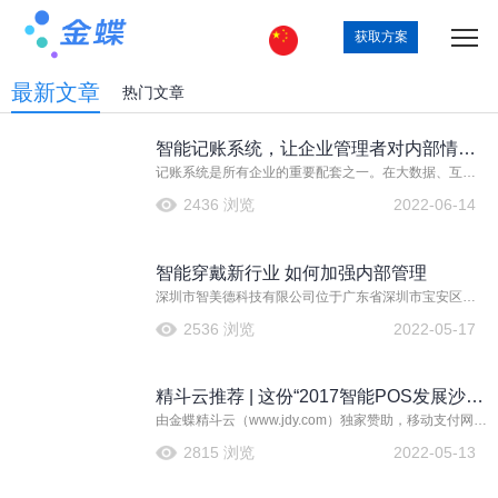
获取方案
最新文章
热门文章
智能记账系统，让企业管理者对内部情况
记账系统是所有企业的重要配套之一。在大数据、互联
和未来发展更有把握
网时代，随着科学管理、移动化的发展，拥有一款优秀
2436 浏览
2022-06-14
的智能记账系统，更能有效得帮助企业降低管理成本、
提升工作效率、提升用户体验及增加获客率！
智能穿戴新行业 如何加强内部管理
深圳市智美德科技有限公司位于广东省深圳市宝安区，
主营智能穿戴、智能手表、智能手环、GPRS定位等产
2536 浏览
2022-05-17
品，在通信、通讯产品设计行业获得广大客户的认可。
精斗云推荐 | 这份“2017智能POS发展沙
由金蝶精斗云（www.jdy.com）独家赞助，移动支付网、
龙”干货，拿走不谢！
银行卡检测中心共同主办的“2017智能POS发展沙龙”于
2815 浏览
2022-05-13
深圳顺利举行。本次沙龙以“安全、模式、趋势”为主题，
众多POS产业链精英汇聚一堂，共同探讨了新零售时代