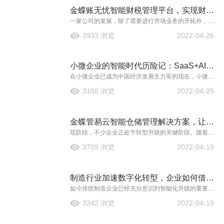
下智能POS的应用与发展
金蝶账无忧智能财税管理平台，实现财税
一家公司的发展，除了需要进行市场业务的开拓外，财
高效管理
税团队的保障也是最为重要的一部分。因为市场部的开
3933 浏览
2022-04-26
拓决定了公司是否能逐步壮大，而财税决定了公司是否
脉络清晰。实际上，随着各行业的业务变化，在开票、
报销、税务方面，传统的财税处理方式已经相当乏力，
小微企业的智能时代历险记：SaaS+AI能
纷纷面临着成本高、风险高等问题。
在小微企业已成为中国经济发展生力军的现在，小微企
给它们带来什么？
业既要面对巨头、竞争对手们的赛场抢夺，又要不断克
3108 浏览
2022-04-25
服企业管理、财务管理、人员管理、技术创新等无法回
避的发展难题……其中，零售行业的小微企业更可谓“难
上加难”，既要面对传统零售行业管货、管账、管人的难
金蝶管易云智能仓储管理解决方案，让企
题，更要面对新兴的新零售模式的不断冲击，一系列商
业管理和企业流程问题，经常让零售小微企业陷入内外
现阶段，不少企业正处于转型升级的关键阶段。随着工
业进行一体化管理
夹击的困境里。
业物联网的深入应用，智能更是成为了企业转型升级的
3709 浏览
2022-04-19
关键词之一。众所周知，企业的精益高效离不开系统的
支撑，而智能必须要有智能供应链作为保证，所以，信
息化转智能化管理的趋势越来越明显。譬如，智能仓储
制造行业加速数字化转型，企业如何借助
管理作为现代化企业物流运营当中核心的组成系统，对
于企业的重要性越来越高。
如今传统制造企业已经充分意识到智能化升级的重要
数字方案实现智能制造？
性，不论是设备的升级还是管理的升级，都成为其适应
3242 浏览
2022-04-19
新时代的必然举措。但对于不少传统制造企业而言，要
转变发展管理模式走向智能制造，却并不是一件简单的