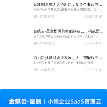
事情。
智能制造成为大势所趋，制造企业迈向数
制造行业对于我国工业建设的重要性毋庸置疑，如今随
字化新阶段
着各类先进技术的发展，智能制造成为大势所趋，更成
2733 浏览
2022-04-19
为中国制造业实现进一步提升的重要路径，因此对于制
造企业而言，积极推动智能化、数字化转型成为时代的
选择。
金蝶云·星空提供的智能制造云，构成面向
从工业化与信息化的两化融合到云计算、大数据、人工
制造企业的整体解决方案
智能带来的颠覆式创新，从“互联网+”到“智能+”，制造业
4224 浏览
2022-04-19
也迎来了智能化转型的新机遇，携手智能制造云，探索
制造业向智能化转型的新路径。
前沿科技赋能企业发展，人工智能服务云
时下数字科技的创新发展，带来了无限的可能性，
助力企业智能化升级
AI（人工智能）便是令人展开无限想象的前沿技术之
2638 浏览
2022-04-13
一。如今AI技术已经开始逐渐落地到各个场景下，对于
企业而言，通过人工智能服务云同样可以提升智能化水
平，获得更高质量的发展。