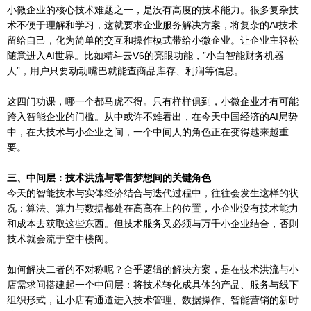
小微企业的核心技术难题之一，是没有高度的技术能力。很多复杂技
术不便于理解和学习，这就要求企业服务解决方案，将复杂的AI技术
留给自己，化为简单的交互和操作模式带给小微企业。让企业主轻松
随意进入AI世界。比如精斗云V6的亮眼功能，”小白智能财务机器
人”，用户只要动动嘴巴就能查商品库存、利润等信息。
这四门功课，哪一个都马虎不得。只有样样俱到，小微企业才有可能
跨入智能企业的门槛。从中或许不难看出，在今天中国经济的AI局势
中，在大技术与小企业之间，一个中间人的角色正在变得越来越重
要。
三、中间层：技术洪流与零售梦想间的关键角色
今天的智能技术与实体经济结合与迭代过程中，往往会发生这样的状
况：算法、算力与数据都处在高高在上的位置，小企业没有技术能力
和成本去获取这些东西。但技术服务又必须与万千小企业结合，否则
技术就会流于空中楼阁。
如何解决二者的不对称呢？合乎逻辑的解决方案，是在技术洪流与小
店需求间搭建起一个中间层：将技术转化成具体的产品、服务与线下
组织形式，让小店有通道进入技术管理、数据操作、智能营销的新时