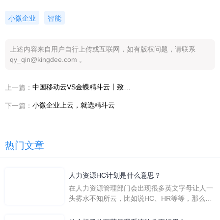
小微企业
智能
上述内容来自用户自行上传或互联网，如有版权问题，请联系
qy_qin@kingdee.com 。
中国移动云VS金蝶精斗云丨致力为企业解决管理问题
上一篇：
小微企业上云，就选精斗云
下一篇：
热门文章
人力资源HC计划是什么意思？
在人力资源管理部门会出现很多英文字母让人一
头雾水不知所云，比如说HC、HR等等，那么它
们是哪个英文单词的缩写呢？具体的含义又是什
么呢？