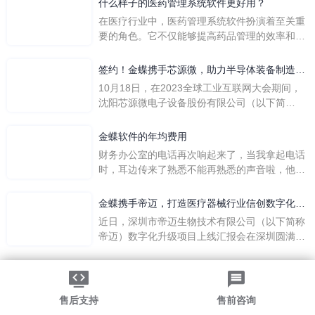
什么样子的医药管理系统软件更好用？
在医疗行业中，医药管理系统软件扮演着至关重
要的角色。它不仅能够提高药品管理的效率和准
确性，还能保障患者安全，同时符合法规要求。
一个好用的医药管理系统软件应具备以下特点。
签约！金蝶携手芯源微，助力半导体装备制造领
首先，系统的界面应直观易用，允许用户无障碍
先企业迈向世界
10月18日，在2023全球工业互联网大会期间，
地进行操作。 复杂的
沈阳芯源微电子设备股份有限公司（以下简
称“芯源微”）与金蝶软件（中国）有限公司（以
下简称“金蝶”）在辽宁沈阳签署战略合作协议。
金蝶软件的年均费用
此次合作，将基于金蝶云·星空，建设芯源微运
财务办公室的电话再次响起来了，当我拿起电话
营管控平台，从而实现公司产研一体化、业财一
时，耳边传来了熟悉不能再熟悉的声音啦，他就
体化，提升公司整体业务水平。
是金蝶服务人员的声音，以前只要是在使用金蝶
软件过程中遇到任何问题，我都可以获得金蝶服
金蝶携手帝迈，打造医疗器械行业信创数字化标
务人员的帮助，而这次电话铃声的响起，是因为
杆
近日，深圳市帝迈生物技术有限公司（以下简称
一年的使用时间已经到了。我们公司用的是金蝶
帝迈）数字化升级项目上线汇报会在深圳圆满召
KIS系列的标准版，一年的服务费是1000元/年。
开。帝迈携手金蝶软件（中国）有限公司（以下
刚看到这个1000元这个数字的时候，你是不是也
简称
法律声明
|
隐私政策
觉得有点高了，但是在一年的使用的过程中还有
©2026金蝶软件（中国）有限公司
粤ICP备05041751号
金蝶后台提供人工服务价值来说，我们还是很划
粤公网安备 44030502002324号
售后支持
售前咨询
算的。所以每年对金蝶软件的采购已经成为我们
-->