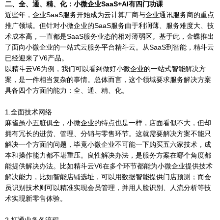
二、全、通、精、化：小微企业SaaS+AI有四门功课
近些年，企业SaaS服务开始成为云计算厂商与企业通讯服务商的重点
推广领域。但针对小微企业的SaaS服务由于利润薄、服务难度大、技
术成本高，一直都是SaaS服务业态的相对薄弱区。基于此，金蝶推出
了面向小微企业的一站式云服务平台精斗云。从SaaS到智能，精斗云
已经迎来了V6产品。
以精斗云V6为例，我们可以看到做好小微企业的一站式智能解决方
案，是一件相当复杂的事情。总体而言，这个领域要求服务解决方案
具备四个方面的能力：全、通、精、化。
1.全面技术网络
麻雀虽小五脏俱全，小微企业的特点也是一样，店面看似不大，但却
拥有冗长的进货、管理、分销与零售环节。这就需要解决方案不能只
解决一个方面的问题，毕竟小微企业不可能一下购买五六家技术，成
本和操作能力都不堪重压。良性解决办法，是服务方案在哪个角度都
能提供解决办法。比如精斗云V6在多个环节都能为小微企业提供技术
解决能力，比如智能店铺选址，可以用数据智能提供门店预测；而会
员识别技术则可以精准实现会员管理，并用人脸识别、人流分析等技
术实现新零售体验。
2.打通业务各流程