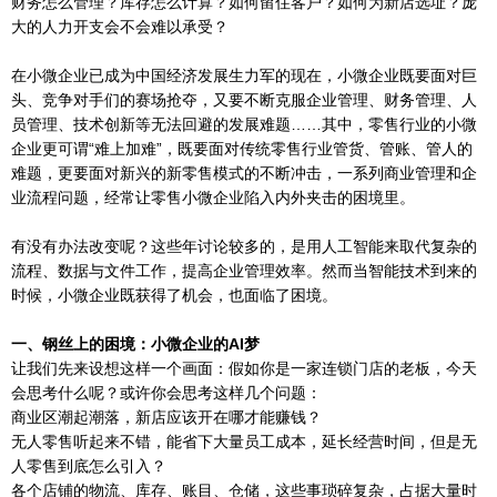
财务怎么管理？库存怎么计算？如何留住客户？如何为新店选址？庞
大的人力开支会不会难以承受？
在小微企业已成为中国经济发展生力军的现在，小微企业既要面对巨
头、竞争对手们的赛场抢夺，又要不断克服企业管理、财务管理、人
员管理、技术创新等无法回避的发展难题……其中，零售行业的小微
企业更可谓“难上加难”，既要面对传统零售行业管货、管账、管人的
难题，更要面对新兴的新零售模式的不断冲击，一系列商业管理和企
业流程问题，经常让零售小微企业陷入内外夹击的困境里。
有没有办法改变呢？这些年讨论较多的，是用人工智能来取代复杂的
流程、数据与文件工作，提高企业管理效率。然而当智能技术到来的
时候，小微企业既获得了机会，也面临了困境。
一、钢丝上的困境：小微企业的AI梦
让我们先来设想这样一个画面：假如你是一家连锁门店的老板，今天
会思考什么呢？或许你会思考这样几个问题：
商业区潮起潮落，新店应该开在哪才能赚钱？
无人零售听起来不错，能省下大量员工成本，延长经营时间，但是无
人零售到底怎么引入？
各个店铺的物流、库存、账目、仓储，这些事琐碎复杂，占据大量时