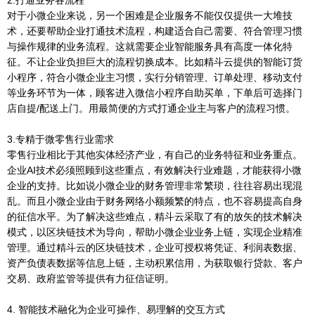
对于小微企业来说，另一个困难是企业服务不能仅仅提供一大堆技
术，还要帮助企业打通技术流程，构建适合自己需要、符合管理习惯
与操作规律的业务流程。这就需要企业智能服务具有高度一体化特
征。不让企业负担巨大的流程切换成本。比如精斗云提供的智能订货
小程序，符合小微企业主习惯，实行分销管理、订单处理、移动支付
等业务环节为一体，顾客进入微信小程序自助买单，下单后可选择门
店自提/配送上门。用最简便的方式打通企业主与客户的流程习惯。
3.专精于微零售行业需求
零售行业相比于其他实体经济产业，有自己的业务特征和业务重点。
企业AI技术必须照顾到这些重点，有效解决行业难题，才能获得小微
企业的支持。比如说小微企业的财务管理非常繁琐，往往容易出现混
乱。而且小微企业由于财务网络小额频繁的特点，也不容易提高自身
的征信水平。为了解决这些难点，精斗云采取了有的放矢的技术解决
模式，以区块链技术为导向，帮助小微企业业务上链，实现企业精准
管理。通过精斗云的区块链技术，企业可授权将凭证、利润表数据、
资产负债表数据等信息上链，主动积累信用，为获取银行贷款、客户
交易、政府监管等提供有力征信证明。
4. 智能技术融化为企业可操作、易理解的交互方式