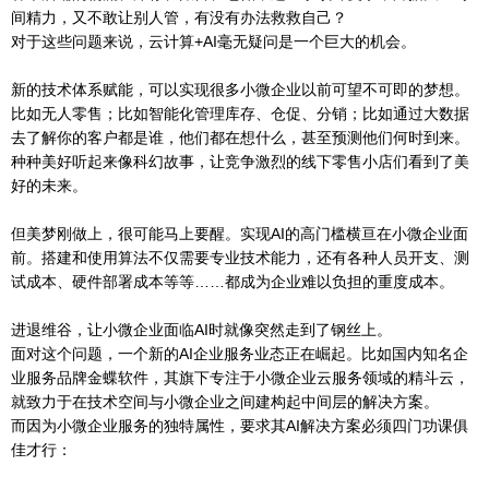
间精力，又不敢让别人管，有没有办法救救自己？
对于这些问题来说，云计算+AI毫无疑问是一个巨大的机会。
新的技术体系赋能，可以实现很多小微企业以前可望不可即的梦想。
比如无人零售；比如智能化管理库存、仓促、分销；比如通过大数据
去了解你的客户都是谁，他们都在想什么，甚至预测他们何时到来。
种种美好听起来像科幻故事，让竞争激烈的线下零售小店们看到了美
好的未来。
但美梦刚做上，很可能马上要醒。实现AI的高门槛横亘在小微企业面
前。搭建和使用算法不仅需要专业技术能力，还有各种人员开支、测
试成本、硬件部署成本等等……都成为企业难以负担的重度成本。
进退维谷，让小微企业面临AI时就像突然走到了钢丝上。
面对这个问题，一个新的AI企业服务业态正在崛起。比如国内知名企
业服务品牌金蝶软件，其旗下专注于小微企业云服务领域的精斗云，
就致力于在技术空间与小微企业之间建构起中间层的解决方案。
而因为小微企业服务的独特属性，要求其AI解决方案必须四门功课俱
佳才行：