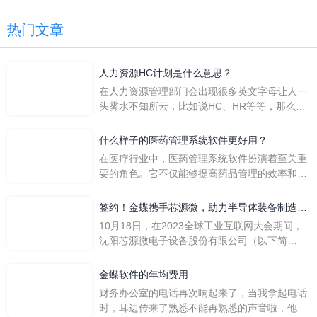
热门文章
人力资源HC计划是什么意思？
在人力资源管理部门会出现很多英文字母让人一
头雾水不知所云，比如说HC、HR等等，那么它
们是哪个英文单词的缩写呢？具体的含义又是什
么呢？
什么样子的医药管理系统软件更好用？
在医疗行业中，医药管理系统软件扮演着至关重
要的角色。它不仅能够提高药品管理的效率和准
确性，还能保障患者安全，同时符合法规要求。
一个好用的医药管理系统软件应具备以下特点。
签约！金蝶携手芯源微，助力半导体装备制造领
首先，系统的界面应直观易用，允许用户无障碍
先企业迈向世界
10月18日，在2023全球工业互联网大会期间，
地进行操作。 复杂的
沈阳芯源微电子设备股份有限公司（以下简
称“芯源微”）与金蝶软件（中国）有限公司（以
下简称“金蝶”）在辽宁沈阳签署战略合作协议。
金蝶软件的年均费用
此次合作，将基于金蝶云·星空，建设芯源微运
财务办公室的电话再次响起来了，当我拿起电话
营管控平台，从而实现公司产研一体化、业财一
时，耳边传来了熟悉不能再熟悉的声音啦，他就
体化，提升公司整体业务水平。