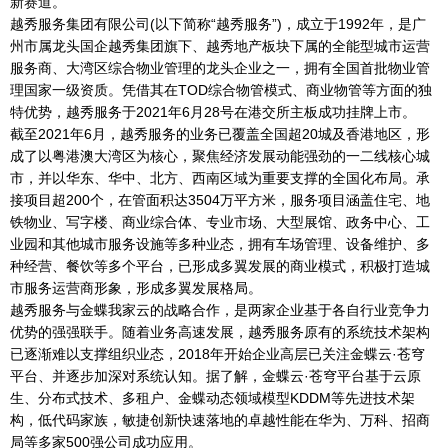
新赛道。
越秀服务集团有限公司(以下简称“越秀服务”)，成立于1992年，是广
州市属龙头国企越秀集团旗下、越秀地产板块下属的全能型城市运营
服务商、大湾区综合物业管理的龙头企业之一，拥有全国首批物业管
理国家一级资质。凭借其在TOD综合物管模式、商业物管等方面的独
特优势，越秀服务于2021年6月28号在港交所主板成功挂牌上市。
截至2021年6月，越秀服务的业务已覆盖全国超20城及香港地区，形
成了以粤港澳大湾区为核心，聚焦经济发展动能强劲的一二线核心城
市，并以华东、华中、北方、西南区域为重要支撑的全国化布局。承
接项目超200个，在管面积达3504万平方米，服务项目涵盖住宅、地
铁物业、写字楼、商业综合体、专业市场、大型展馆、政务中心、工
业园和其他城市服务设施等多种业态，拥有车场管理、设备维护、多
种经营、餐饮等多个平台，已形成多翼发展的商业模式，积极打造城
市服务运营商形象，形成多翼发展格局。
越秀服务与金蝶我家云的战略合作，是两家企业基于各自行业竞争力
优势的强强联手。随着业务高速发展，越秀服务原有的系统技术架构
已逐渐难以支撑组织业态，2018年开始企业高层已关注金蝶云·苍穹
平台、并逐步加深对系统认知。据了解，金蝶云·苍穹平台基于云原
生、分布式技术、多租户、金蝶动态领域模型KDDM等先进技术架
构，低代码家族，敏捷创新快速落地的卓越性能在华为、万科、招商
局等多家500强公司成功应用。