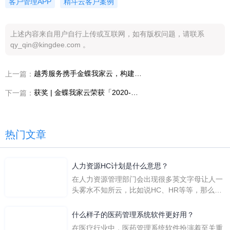
客户管理APP
精斗云客户案例
上述内容来自用户自行上传或互联网，如有版权问题，请联系
qy_qin@kingdee.com 。
越秀服务携手金蝶我家云，构建新一代物业经营管理平台，走向物业新赛道
上一篇：
获奖 | 金蝶我家云荣获「2020-2021 地产数字力科技先锋企业 TOP20」
下一篇：
热门文章
人力资源HC计划是什么意思？
在人力资源管理部门会出现很多英文字母让人一
头雾水不知所云，比如说HC、HR等等，那么它
们是哪个英文单词的缩写呢？具体的含义又是什
么呢？
什么样子的医药管理系统软件更好用？
在医疗行业中，医药管理系统软件扮演着至关重