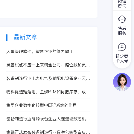
微信
就是流动过程中的损
制造业都是极为重要
咨询
耗，三就是流动的工
的一环，小到锅碗瓢
具以及费用。
盆，大到军工武器，
都是依托于制造业的
售后
成果。而随着时代发
服务
展，传统的制造业已
最新文章
经跟不上节奏了，只
有数字化的制造，智
人事管理软件，智慧企业的得力助手
能制造，才能够推动
徐少春
制造业的发展。
个人号
灵基试点不应一上来铺全公司：席位数加灵基
点数为什么更关键
装备制造行业电力电气及输配电设备企业云南
人民电力电气：金蝶AI星空助力设计BOM与
制造BOM处理周期提升60%
物料优选难落地，金蝶PLM如何把库存、成本
和供应链数据带入设计端
集团企业数字化转型中ERP系统的作用
装备制造行业能源设备企业大连连城数控机
器：金蝶AI星空助力销售收入同比增长84.9%
2022年营收规模显著扩张
金蝶正式发布装备制造行业数字化转型白皮书