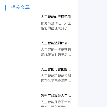
相关文章
人工智能的应用范围
作为高频词汇，人工
智能的出现改变了我
们的生活方式，让人
们享受到科技的福
人工智能达到什么程
利。
度了？
人工智能一次高频的
出现在我们的生活
中，许多专家学者对
人工智能进行多方面
人工智能与智能控制
研究，甚至在人工智
的关系
能是否会代替人脑产
人工智能和智能控制
生了完全不同的论
现在似乎已经是两个
断，那么，人工智能
非常流行的词汇了，
到底达到了什么程
但是人工智能和智能
度？
哪些产品算是人工智
控制，虽然有相似的
能的产品？
地方，但是两个概念
人工智能开始于十九
其中还是有很大的分
世纪，早在那个时候