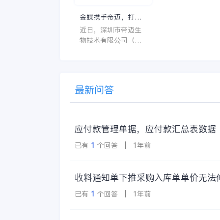
特点。 首先，系统的
金蝶携手帝迈，打造
界面应直观易用，
医疗器械行业信创数
近日，深圳市帝迈生
许用户无障碍地进
字化标杆
物技术有限公司（以
操作。 复杂的
下简称帝迈）数字化
升级项目上线汇报会
在深圳圆满召开。帝
迈携手金蝶软件（中
最新问答
国）有限公司（以下
简称
应付款管理单据，应付款汇总表数据
已有
1
个回答 | 1年前
收料通知单下推采购入库单单价无法
已有
1
个回答 | 1年前