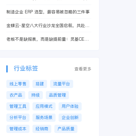
和数字化整体解决方案！
制造企业 ERP 选型，最容易被忽略的三件事
金蝶云·星空八大行业沙龙全国启航，共赴企
业管理AI时代
老板不是缺报表，而是缺提前量：灵基CEO
Office如何处理市场变化、竞对动态和行业趋
势
行业标签
查看更多
线上零售
搭建
流量平台
农产品
持续
品质管理
管理工具
应用模式
用户体验
分析平台
服务场景
企业创新
管理成本
经销商
产品质量