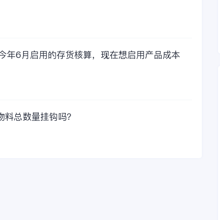
比较，这1000元花费
太值啦！那么接下来
我们一起看看金蝶财
务软件的每年收费情
况吧！
，今年6月启用的存货核算，现在想启用产品成本
物料总数量挂钩吗？