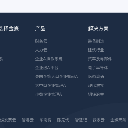
选择金蝶
产品
解决方案
财务云
装备制造
人力云
建筑行业
系
企业AI操作系统
汽车及零部件
企业级AI平台
电子半导体
央国企等大型企业管理AI
医药流通
大中型企业管理AI
现代农牧
小微企业管理AI
钢铁冶金
蝶发票云
管易云
车商悦
账无忧
智慧记
我家云
金蝶天燕