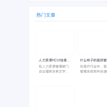
热门文章
人力资源HC计划是什
什么样子的医药管
么意思？
系统软件更好用？
在人力资源管理部门
在医疗行业中，医
会出现很多英文字母
管理系统软件扮演
让人一头雾水不知所
至关重要的角色。
云，比如说HC、HR
不仅能够提高药品
等等，那么它们是哪
理的效率和准确性
个英文单词的缩写
还能保障患者安全
呢？具体的含义又是
同时符合法规要求
什么呢？
一个好用的医药管
系统软件应具备以