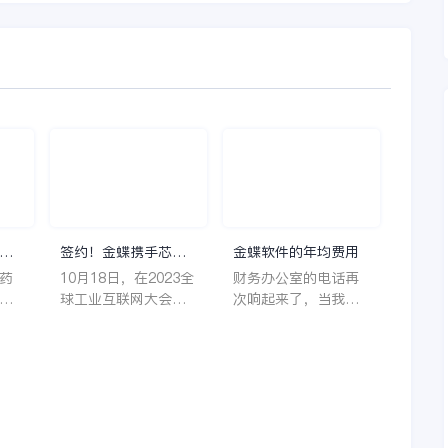
理
签约！金蝶携手芯源
金蝶软件的年均费用
微，助力半导体装备
药
10月18日，在2023全
财务办公室的电话再
制造领先企业迈向世
着
球工业互联网大会期
次响起来了，当我拿
界
它
间，沈阳芯源微电子
起电话时，耳边传来
管
设备股份有限公司
了熟悉不能再熟悉的
，
（以下简称“芯源
声音啦，他就是金蝶
，
微”）与金蝶软件（中
服务人员的声音，以
。
国）有限公司（以下
前只要是在使用金蝶
理
简称“金蝶”）在辽宁
软件过程中遇到任何
下
沈阳签署战略合作协
问题，我都可以获得