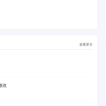
议。此次合作，将基
金蝶服务人员的帮
允
于金蝶云·星空，建设
助，而这次电话铃声
行
芯源微运营管控平
的响起，是因为一年
台，从而实现公司产
的使用时间已经到
研一体化、业财一体
了。我们公司用的是
化，提升公司整体业
金蝶KIS系列的标准
务水平。
版，一年的服务费是
1000元/年。刚看到
这个1000元这个数字
查看更多
的时候，你是不是也
觉得有点高了，但是
在一年的使用的过程
中还有金蝶后台提供
人工服务价值来说，
我们还是很划算的。
所以每年对金蝶软件
的采购已经成为我们
修改
公司的固定支出，我
们老板也是很机智
的，他总是说，跟人
力工作时间工作效率