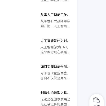
别的，因此这篇文章
就有一系列的科学家
我们给大家介绍一下
在为了人工智能项目
人工智能和智能控制
从事人工智能工作的
前赴后继，但是当时
两个词汇的相同点、
人需要懂得心理学
人工智能这个词汇还
从李世石大战阿尔法
不同点以及两者之间
吗？
不流行于普通民众之
狗开始，人工智能似
的联系。
中。而现在人工智能
乎就走进了每一个人
这个词汇已经流行于
的日常生活中，而且
街头巷尾。今天我们
人工智能是什么时候
人工智能的优势和劣
给大家介绍一下人工
提出的？
势以及从事人工智能
人工智能(简称 AI)，
智能的主要产品。
工作的相关信息似乎
这个概念现在被越来
也成为了现在人们饭
越多的人提起，也越
后的津津乐道的谈
来越多的应用于我们
资。人工智能算是一
如何实现智能仓储管
的生活和工作的方方
个复杂的学科，但是
理，从而为企业管理
面面，那么人工智能
对于现代企业而言，
很多人也有一个疑问
赋能？
这个概念是什么时候
仓储不仅仅是用来保
就是从事人工智能的
提出来的呢？
管物资，还包括了物
工作大的人需要懂得
资的流动。物资的流
心理学吗？今天我们
制造业的转型之路，
动中也往往会带来几
就来解答一下这个问
智能制造云服务制造
大方面的问题，一就
无论是在国家发展还
题。
业发展
是一个流动成本，二
是社会进步的层面，