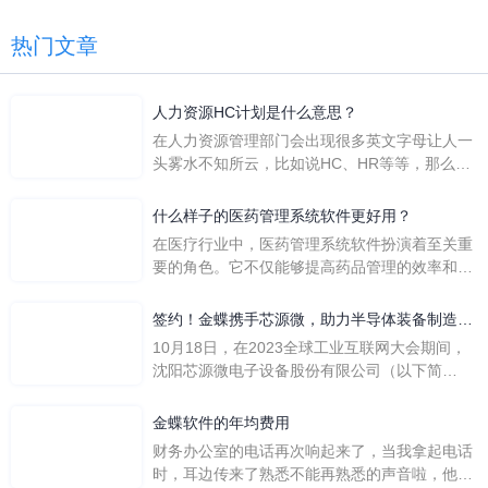
热门文章
人力资源HC计划是什么意思？
在人力资源管理部门会出现很多英文字母让人一
头雾水不知所云，比如说HC、HR等等，那么它
们是哪个英文单词的缩写呢？具体的含义又是什
么呢？
什么样子的医药管理系统软件更好用？
在医疗行业中，医药管理系统软件扮演着至关重
要的角色。它不仅能够提高药品管理的效率和准
确性，还能保障患者安全，同时符合法规要求。
一个好用的医药管理系统软件应具备以下特点。
签约！金蝶携手芯源微，助力半导体装备制造领
首先，系统的界面应直观易用，允许用户无障碍
先企业迈向世界
10月18日，在2023全球工业互联网大会期间，
地进行操作。 复杂的
沈阳芯源微电子设备股份有限公司（以下简
称“芯源微”）与金蝶软件（中国）有限公司（以
下简称“金蝶”）在辽宁沈阳签署战略合作协议。
金蝶软件的年均费用
此次合作，将基于金蝶云·星空，建设芯源微运
财务办公室的电话再次响起来了，当我拿起电话
营管控平台，从而实现公司产研一体化、业财一
时，耳边传来了熟悉不能再熟悉的声音啦，他就
体化，提升公司整体业务水平。