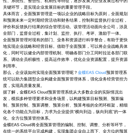
性、系统性、整合性、机制性等特征，逐步发展为企业发展过程中的
关键环节，是实现企业发展目标的重要管理手段。
具体而言，全面预算管理是一项以企业的战略目标为原则，全面规划
和预测未来一定时期经营活动和财务结果，控制和监督执行全过程，
评价和反馈执行结果的综合管理活动。该管理活动面向全公司，涉及
全部门，监督全过程，集计划、监控、执行、考评、激励于一体。
全面预算管理对现有的部门、业务和资源进行科学整合，有助于更快
地实现企业战略和经营目标。借助于全面预算，可以将企业战略具体
化，同时可以健全内部管理机制、明确各部门分工同时拉近各部门联
系、调动全员积极性，提高运作效率，优化企业资源配置，提升资源
利用率。
那么，企业该如何实现全面预算管理呢？
金蝶EAS Cloud
预算管理系
统可以助力集团型企业构建全面预算管理体系，强化业务经营管控力
度，实现高质量发展。
据了解，金蝶EAS Cloud预算管理系统从大多数企业的实际情况出
发，模拟多种管理要求和业务场景，以构建预算目标预测、预算编
制、预算控制、预算调整、预算分析、预算考核的全闭环框架，精细
化各个功能点为目标，力求为企业提供“横向到边，纵向到底”的一体
化、全方位预算管控体系。
金蝶EAS Cloud将全面预算管理的编制、控制、调整、分析等环节，
在统一的系统平台完成构建，实现集团企业自上而下、全方位的预算