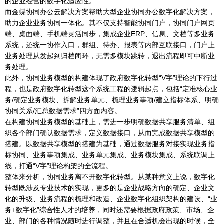
的企业经营的数字化适应性。
而金蝶协同办公云解决方案帮助大型企业协同办公数字化解决方案，
助力企业业务协同一体化。其不仅支持智能协同门户，协同门户网页
端、桌面端、手机端灵活同步，集成企业ERP、信息、文档等多业务
系统，还统一协作入口，群组、待办、报表等内部互联接口，门户上
业务处理从发起到归档闭环，无需多模块跳转，退出流程即可中断业
务处理。
此外，协同业务模型的构建体现了政府数字化转型“V字”理论的下行过
程，也是政府数字化转型这个系统工程的逻辑起点，包括“定准核心业
务/确定业务模块、拆解业务单元、梳理业务事项/建立指标体系、明确
协同关系/汇总数据需求”四方面内容。
在构建协同业务模型的基础上，需进一步明确数据共享服务清单、组
织各个部门确认数据需求，定义数据接口，从而完成数据共享模型的
搭建。以数据共享模型的搭建为基础，通过数据服务对接实现业务指
标协同、业务事项集成、业务单元集成、业务模块集成、系统联调上
线，打通“V字”理论构架的全流程。
整体来分析，协同业务离不开数字化转型。从某种意义上说，数字化
转型既涉及专业技术的实现，更多的是企业战略方向的确定、企业文
化的升级、业务流程的梳理和改造、企业数字化组织架构的建设、“业
务+数字化”综合性人才的培养，同时还需要根据政府政策、市场、企
业、部门的各种情况随时进行调整，并且在合适机会出现的时候，全