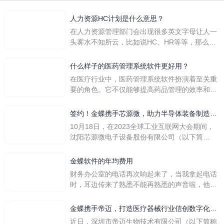
人力资源HC计划是什么意思？
在人力资源管理部门会出现很多英文字母让人一
头雾水不知所云，比如说HC、HR等等，那么它
们是哪个英文单词的缩写呢？具体的含义又是什
么呢？
什么样子的医药管理系统软件更好用？
在医疗行业中，医药管理系统软件扮演着至关重
要的角色。它不仅能够提高药品管理的效率和准
确性，还能保障患者安全，同时符合法规要求。
一个好用的医药管理系统软件应具备以下特点。
签约！金蝶携手芯源微，助力半导体装备制造领
首先，系统的界面应直观易用，允许用户无障碍
先企业迈向世界
10月18日，在2023全球工业互联网大会期间，
地进行操作。 复杂的
沈阳芯源微电子设备股份有限公司（以下简
称“芯源微”）与金蝶软件（中国）有限公司（以
下简称“金蝶”）在辽宁沈阳签署战略合作协议。
金蝶软件的年均费用
此次合作，将基于金蝶云·星空，建设芯源微运
财务办公室的电话再次响起来了，当我拿起电话
营管控平台，从而实现公司产研一体化、业财一
时，耳边传来了熟悉不能再熟悉的声音啦，他就
体化，提升公司整体业务水平。
是金蝶服务人员的声音，以前只要是在使用金蝶
软件过程中遇到任何问题，我都可以获得金蝶服
金蝶携手帝迈，打造医疗器械行业信创数字化标
务人员的帮助，而这次电话铃声的响起，是因为
杆
近日，深圳市帝迈生物技术有限公司（以下简称