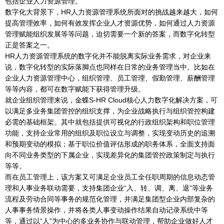
包括企业人力资源管理。
数字化大背景下，HR人力资源管理系统所面对的挑战越来越大，如何
提高管理效率，如何有效发挥企业人才资源优势，如何通过人力资源
管理赋能组织发展等等问题，迫切需要一个新的答案，而数字化转型
正是答案之一。
HR人力资源管理系统的数字化并不能脱离实际业务需求，对企业来
说，数字化转型的实际落脚点也同样在日常的业务管理当中。比如在
企业人力资源管理中心，组织管理、员工管理、假勤管理、薪酬管理
等等内容，都可在数字赋能下获得管理升级。
就企业组织管理来说，金蝶S-HR Cloud核心人力数字化解决方案，可
以满足多业务集团管控的组织支撑，为企业战略执行与组织管控构建
必需的基础框架。其中就包括提供可视化的行政组织架构和职位管理
功能，支持企业常用的组织及职位设立与调整，实现变动历史的追溯
和预期变动的模拟；基于职位价值评估形成的职务体系，全面支持面
向不同业务类型的下属企业，实现差异化的集团管控政策制定与执行
等等。
而在员工管理上，该方案又可满足企业员工全任职周期的信息动态管
理和人事业务联动需要，支持集团企业“入、转、调、离、退”等业务
流程及劳动合同等事务的规范化管理，并满足集团型企业内部复杂的
人事事务情景操作，并将各类人事变动操作结果自动记录系统中等
等，通过以“人”为中心的多业务协作与联动管理，帮助企业做好人才