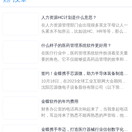
人力资源HC计划是什么意思？
在人力资源管理部门会出现很多英文字母让人一
头雾水不知所云，比如说HC、HR等等，那么它
们是哪个英文单词的缩写呢？具体的含义又是什
么呢？
什么样子的医药管理系统软件更好用？
在医疗行业中，医药管理系统软件扮演着至关重
要的角色。它不仅能够提高药品管理的效率和准
确性，还能保障患者安全，同时符合法规要求。
一个好用的医药管理系统软件应具备以下特点。
签约！金蝶携手芯源微，助力半导体装备制造领
首先，系统的界面应直观易用，允许用户无障碍
先企业迈向世界
10月18日，在2023全球工业互联网大会期间，
地进行操作。 复杂的
沈阳芯源微电子设备股份有限公司（以下简
称“芯源微”）与金蝶软件（中国）有限公司（以
下简称“金蝶”）在辽宁沈阳签署战略合作协议。
金蝶软件的年均费用
此次合作，将基于金蝶云·星空，建设芯源微运
财务办公室的电话再次响起来了，当我拿起电话
营管控平台，从而实现公司产研一体化、业财一
时，耳边传来了熟悉不能再熟悉的声音啦，他就
体化，提升公司整体业务水平。
是金蝶服务人员的声音，以前只要是在使用金蝶
软件过程中遇到任何问题，我都可以获得金蝶服
金蝶携手帝迈，打造医疗器械行业信创数字化标