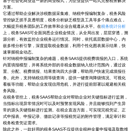
基于社会化商业这一新的商业模式，为企业提供一站式完整税务解决
方案。
它通过帮助企业解决涉税数据采集难、纳税申报编制复杂，税务风险
管控缺乏抓手及透明度，税务分析缺乏模型及工具等多个痛点难点，
大幅提升税务团队的工作效率和企业合规遵从水平。在
税务统计分析
上，税务SAAS可全面洞悉企业税金情况，从全局出发，层层穿透，溯
源分析，有效监控企业税务运行情况。同时，依托底层数据中心，内
嵌多维分析引擎，深度提取税金数据，利用个性化图表展示结果，快
速掌握税金动态。
针对纳税申报编制复杂的难题，税务SAAS提供税费填报的入口，系统
内置填报模型，并将系统外部的非税金数据纳入统计范围内，通过设
置、分配、税费填报、结果查询四大步骤，帮助用户快速完成填报任
务。此外，支持纳税信用等级查询，提供一键查询降级情况、可视化
看板等功能，帮助企业发现信用危机，并进行提前部署以规避相关税
务风险。
在税务管控上，税务SAAS帮助企业对帮助企业对关键指标进行监测，
当指标出现异常情况时可以及时预警发现风险，并且能够找到产生异
常的源头关键指标进行监测。在税企直连方面，可实现完税凭证、正
式申报表、申报记录、缴款记录等报税凭证的附件管理，满足审计和
税务检查凭证需求。
除此之外，一款好用的税务SAAS不仅提供全税种全量申报项及取数维