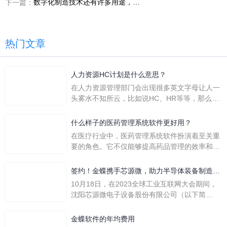
数字化制造技术还有许多用途，它将会改变产业链的每个环节
下一篇：
热门文章
人力资源HC计划是什么意思？
在人力资源管理部门会出现很多英文字母让人一
头雾水不知所云，比如说HC、HR等等，那么它
们是哪个英文单词的缩写呢？具体的含义又是什
么呢？
什么样子的医药管理系统软件更好用？
在医疗行业中，医药管理系统软件扮演着至关重
要的角色。它不仅能够提高药品管理的效率和准
确性，还能保障患者安全，同时符合法规要求。
一个好用的医药管理系统软件应具备以下特点。
签约！金蝶携手芯源微，助力半导体装备制造领
首先，系统的界面应直观易用，允许用户无障碍
先企业迈向世界
10月18日，在2023全球工业互联网大会期间，
地进行操作。 复杂的
沈阳芯源微电子设备股份有限公司（以下简
称“芯源微”）与金蝶软件（中国）有限公司（以
下简称“金蝶”）在辽宁沈阳签署战略合作协议。
金蝶软件的年均费用
此次合作，将基于金蝶云·星空，建设芯源微运