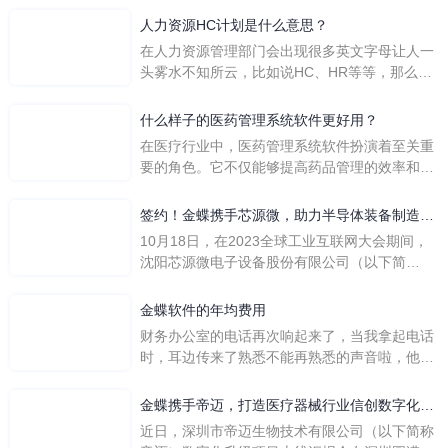
人力资源HC计划是什么意思？
在人力资源管理部门会出现很多英文字母让人一
头雾水不知所云，比如说HC、HR等等，那么它
们是哪个英文单词的缩写呢？具体的含义又是什
么呢？
什么样子的医药管理系统软件更好用？
在医疗行业中，医药管理系统软件扮演着至关重
要的角色。它不仅能够提高药品管理的效率和准
确性，还能保障患者安全，同时符合法规要求。
一个好用的医药管理系统软件应具备以下特点。
签约！金蝶携手芯源微，助力半导体装备制造领
首先，系统的界面应直观易用，允许用户无障碍
先企业迈向世界
10月18日，在2023全球工业互联网大会期间，
地进行操作。 复杂的
沈阳芯源微电子设备股份有限公司（以下简
称“芯源微”）与金蝶软件（中国）有限公司（以
下简称“金蝶”）在辽宁沈阳签署战略合作协议。
金蝶软件的年均费用
此次合作，将基于金蝶云·星空，建设芯源微运
财务办公室的电话再次响起来了，当我拿起电话
营管控平台，从而实现公司产研一体化、业财一
时，耳边传来了熟悉不能再熟悉的声音啦，他就
体化，提升公司整体业务水平。
是金蝶服务人员的声音，以前只要是在使用金蝶
软件过程中遇到任何问题，我都可以获得金蝶服
金蝶携手帝迈，打造医疗器械行业信创数字化标
务人员的帮助，而这次电话铃声的响起，是因为
杆
近日，深圳市帝迈生物技术有限公司（以下简称
一年的使用时间已经到了。我们公司用的是金蝶