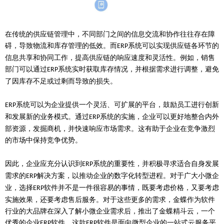
在传统的供应链管理中，不同部门之间的信息交流和协作往往存在障
碍，导致物流和库存管理的低效。而
系统可以实现供应链各环节的
ERP
信息共享和协同工作，提高供应链的响应速度和灵活性。例如，销售
部门可以通过
系统实时获取库存情况，并根据需求进行调整，避免
ERP
了因库存不足或过剩而导致的损失。
系统可以为企业提供一个灵活、可扩展的平台，鼓励员工进行创新
ERP
和发展新的业务模式。通过
系统的实施，企业可以更好地整合内外
ERP
部资源，发掘商机，并快速响应市场需求。这有助于企业在竞争激烈
的市场中保持竞争优势。
因此，企业应充分认识到
系统的重要性，并积极寻求适合自身发展
ERP
需求的
解决方案，以推动企业的数字化转型进程。对于广大小微企
ERP
业，选择
软件并不是一件很容易的事情，既要考虑价格，又要考虑
ERP
实施效果，还要考虑售后服务。对于这些更多的需求，金蝶作为软件
行业的大品牌在深入了解小微企业需求后，推出了金蝶精斗云，一个
优秀的企业
软件。这款
软件是面向微型企业的一站式云服务平
ERP
ERP