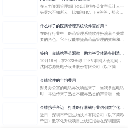
在人力资源管理部门会出现很多英文字母让人一
头雾水不知所云，比如说HC、HR等等，那么它
们是哪个英文单词的缩写呢？具体的含义又是什
么呢？
什么样子的医药管理系统软件更好用？
在医疗行业中，医药管理系统软件扮演着至关重
要的角色。它不仅能够提高药品管理的效率和准
确性，还能保障患者安全，同时符合法规要求。
一个好用的医药管理系统软件应具备以下特点。
签约！金蝶携手芯源微，助力半导体装备制造领
首先，系统的界面应直观易用，允许用户无障碍
先企业迈向世界
10月18日，在2023全球工业互联网大会期间，
地进行操作。 复杂的
沈阳芯源微电子设备股份有限公司（以下简
称“芯源微”）与金蝶软件（中国）有限公司（以
下简称“金蝶”）在辽宁沈阳签署战略合作协议。
金蝶软件的年均费用
此次合作，将基于金蝶云·星空，建设芯源微运
财务办公室的电话再次响起来了，当我拿起电话
营管控平台，从而实现公司产研一体化、业财一
时，耳边传来了熟悉不能再熟悉的声音啦，他就
体化，提升公司整体业务水平。
是金蝶服务人员的声音，以前只要是在使用金蝶
软件过程中遇到任何问题，我都可以获得金蝶服
金蝶携手帝迈，打造医疗器械行业信创数字化标
务人员的帮助，而这次电话铃声的响起，是因为
杆
近日，深圳市帝迈生物技术有限公司（以下简称
一年的使用时间已经到了。我们公司用的是金蝶
帝迈）数字化升级项目上线汇报会在深圳圆满召
KIS系列的标准版，一年的服务费是1000元/年。
开。帝迈携手金蝶软件（中国）有限公司（以下