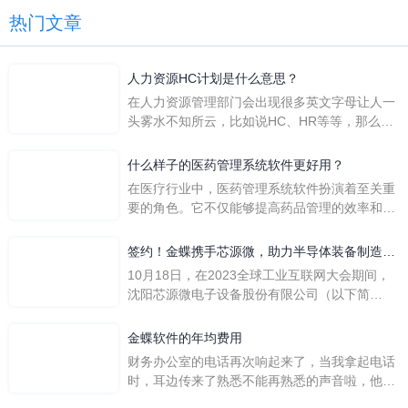
热门文章
人力资源HC计划是什么意思？
在人力资源管理部门会出现很多英文字母让人一
头雾水不知所云，比如说HC、HR等等，那么它
们是哪个英文单词的缩写呢？具体的含义又是什
么呢？
什么样子的医药管理系统软件更好用？
在医疗行业中，医药管理系统软件扮演着至关重
要的角色。它不仅能够提高药品管理的效率和准
确性，还能保障患者安全，同时符合法规要求。
一个好用的医药管理系统软件应具备以下特点。
签约！金蝶携手芯源微，助力半导体装备制造领
首先，系统的界面应直观易用，允许用户无障碍
先企业迈向世界
10月18日，在2023全球工业互联网大会期间，
地进行操作。 复杂的
沈阳芯源微电子设备股份有限公司（以下简
称“芯源微”）与金蝶软件（中国）有限公司（以
下简称“金蝶”）在辽宁沈阳签署战略合作协议。
金蝶软件的年均费用
此次合作，将基于金蝶云·星空，建设芯源微运
财务办公室的电话再次响起来了，当我拿起电话
营管控平台，从而实现公司产研一体化、业财一
时，耳边传来了熟悉不能再熟悉的声音啦，他就
体化，提升公司整体业务水平。
是金蝶服务人员的声音，以前只要是在使用金蝶