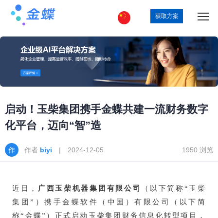
获取方案
启动！玉柴集团携手金蝶共建一流财务数字
化平台，迈向“智”造
作者
biyi
| 2024-12-05
1950 浏览
近日，
广西玉柴机器集团有限公司
（以下简称“玉柴
集团”）携手金蝶软件（中国）有限公司（以下简
称“金蝶”）正式启动玉柴集团财务信息化转型项目，