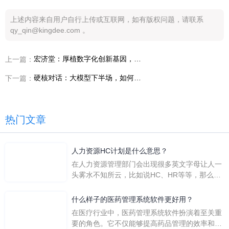
上述内容来自用户自行上传或互联网，如有版权问题，请联系
qy_qin@kingdee.com 。
宏济堂：厚植数字化创新基因，做智慧国药领航者
上一篇：
硬核对话：大模型下半场，如何开发出杀手级的工具或应用？
下一篇：
热门文章
人力资源HC计划是什么意思？
在人力资源管理部门会出现很多英文字母让人一
头雾水不知所云，比如说HC、HR等等，那么它
们是哪个英文单词的缩写呢？具体的含义又是什
么呢？
什么样子的医药管理系统软件更好用？
在医疗行业中，医药管理系统软件扮演着至关重
要的角色。它不仅能够提高药品管理的效率和准