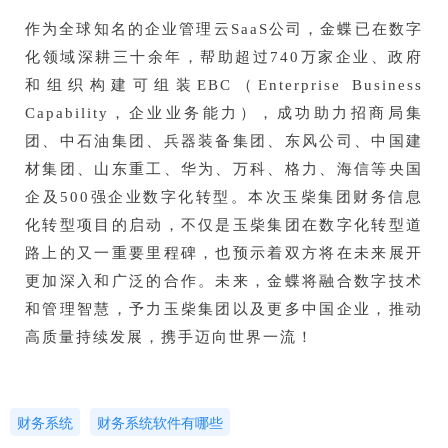
作为全球知名的企业管理云SaaS公司，金蝶已在数字
化领域深耕三十余年，帮助超过740万家企业、政府
和组织构建可组装EBC（Enterprise Business
Capability，企业业务能力），成功助力招商局集
团、中石油集团、兵器装备集团、东风公司、中国建
材集团、山东重工、华为、万科、格力、海信等央国
企及500强企业数字化转型。本次玉柴集团财务信息
化转型项目的启动，不仅是玉柴集团在数字化转型道
路上的又一重要里程碑，也预示着双方将在未来展开
更加深入和广泛的合作。未来，金蝶将融合数字技术
和管理智慧，予力玉柴集团以及更多中国企业，推动
高质量持续发展，携手迈向世界一流！
财务系统
财务系统软件有哪些