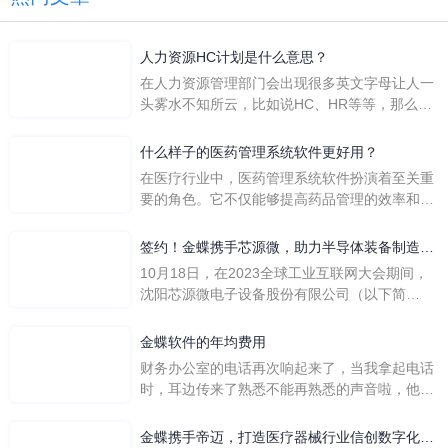
人力资源HC计划是什么意思？
在人力资源管理部门会出现很多英文字母让人一
头雾水不知所云，比如说HC、HR等等，那么它
们是哪个英文单词的缩写呢？具体的含义又是什
么呢？
什么样子的医药管理系统软件更好用？
在医疗行业中，医药管理系统软件扮演着至关重
要的角色。它不仅能够提高药品管理的效率和准
确性，还能保障患者安全，同时符合法规要求。
一个好用的医药管理系统软件应具备以下特点。
签约！金蝶携手芯源微，助力半导体装备制造领
首先，系统的界面应直观易用，允许用户无障碍
先企业迈向世界
10月18日，在2023全球工业互联网大会期间，
地进行操作。 复杂的
沈阳芯源微电子设备股份有限公司（以下简
称“芯源微”）与金蝶软件（中国）有限公司（以
下简称“金蝶”）在辽宁沈阳签署战略合作协议。
金蝶软件的年均费用
此次合作，将基于金蝶云·星空，建设芯源微运
财务办公室的电话再次响起来了，当我拿起电话
营管控平台，从而实现公司产研一体化、业财一
时，耳边传来了熟悉不能再熟悉的声音啦，他就
体化，提升公司整体业务水平。
是金蝶服务人员的声音，以前只要是在使用金蝶
软件过程中遇到任何问题，我都可以获得金蝶服
金蝶携手帝迈，打造医疗器械行业信创数字化标