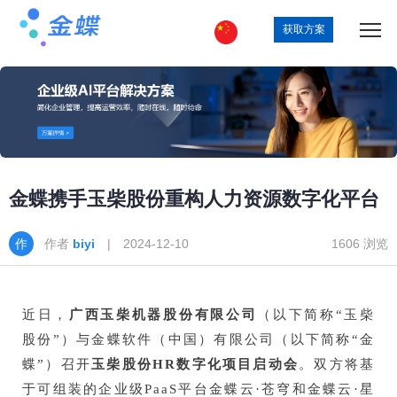
获取方案
金蝶携手玉柴股份重构人力资源数字化平台
作者
biyi
| 2024-12-10
1606 浏览
近日，
广西
玉柴机器
股份有限公司
（以下简称“玉柴
股份”）与金蝶软件（中国）有限公司（以下简称“金
蝶”）召开
玉柴股份HR数字化项目启动会
。双方将基
于可组装的企业级
PaaS平台
金蝶云·苍穹和金蝶云·星