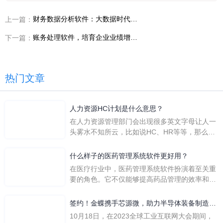
财务数据分析软件：大数据时代下的财务管理进阶
上一篇：
账务处理软件，培育企业业绩增长新动能
下一篇：
热门文章
人力资源HC计划是什么意思？
在人力资源管理部门会出现很多英文字母让人一
头雾水不知所云，比如说HC、HR等等，那么它
们是哪个英文单词的缩写呢？具体的含义又是什
么呢？
什么样子的医药管理系统软件更好用？
在医疗行业中，医药管理系统软件扮演着至关重
要的角色。它不仅能够提高药品管理的效率和准
确性，还能保障患者安全，同时符合法规要求。
一个好用的医药管理系统软件应具备以下特点。
签约！金蝶携手芯源微，助力半导体装备制造领
首先，系统的界面应直观易用，允许用户无障碍
先企业迈向世界
10月18日，在2023全球工业互联网大会期间，
地进行操作。 复杂的