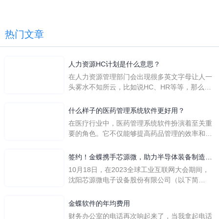
热门文章
人力资源HC计划是什么意思？
在人力资源管理部门会出现很多英文字母让人一
头雾水不知所云，比如说HC、HR等等，那么它
们是哪个英文单词的缩写呢？具体的含义又是什
么呢？
什么样子的医药管理系统软件更好用？
在医疗行业中，医药管理系统软件扮演着至关重
要的角色。它不仅能够提高药品管理的效率和准
确性，还能保障患者安全，同时符合法规要求。
一个好用的医药管理系统软件应具备以下特点。
签约！金蝶携手芯源微，助力半导体装备制造领
首先，系统的界面应直观易用，允许用户无障碍
先企业迈向世界
10月18日，在2023全球工业互联网大会期间，
地进行操作。 复杂的
沈阳芯源微电子设备股份有限公司（以下简
称“芯源微”）与金蝶软件（中国）有限公司（以
下简称“金蝶”）在辽宁沈阳签署战略合作协议。
金蝶软件的年均费用
此次合作，将基于金蝶云·星空，建设芯源微运
财务办公室的电话再次响起来了，当我拿起电话