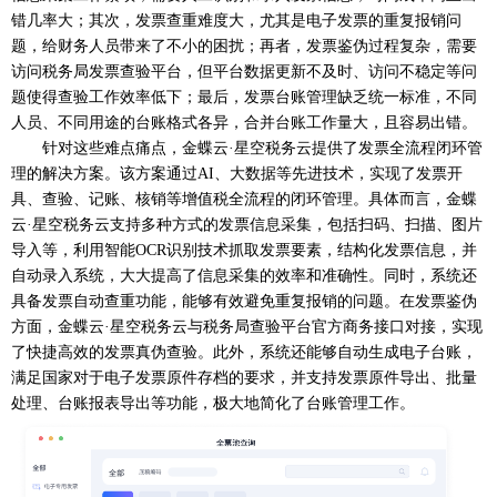
错几率大；其次，发票查重难度大，尤其是电子发票的重复报销问
题，给财务人员带来了不小的困扰；再者，发票鉴伪过程复杂，需要
访问税务局发票查验平台，但平台数据更新不及时、访问不稳定等问
题使得查验工作效率低下；最后，发票台账管理缺乏统一标准，不同
人员、不同用途的台账格式各异，合并台账工作量大，且容易出错。
针对这些难点痛点，金蝶云
·星空税务云提供了发票全流程闭环管
理的解决方案。该方案通过AI、大数据等先进技术，实现了发票开
具、查验、记账、核销等增值税全流程的闭环管理。具体而言，金蝶
云·星空税务云支持多种方式的发票信息采集，包括扫码、扫描、图片
导入等，利用智能OCR识别技术抓取发票要素，结构化发票信息，并
自动录入系统，大大提高了信息采集的效率和准确性。同时，系统还
具备发票自动查重功能，能够有效避免重复报销的问题。在发票鉴伪
方面，金蝶云·星空税务云与税务局查验平台官方商务接口对接，实现
了快捷高效的发票真伪查验。此外，系统还能够自动生成电子台账，
满足国家对于电子发票原件存档的要求，并支持发票原件导出、批量
处理、台账报表导出等功能，极大地简化了台账管理工作。