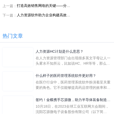
打造高效销售网络的关键——分销系统平台
上一篇：
人力资源软件助力企业构建高效人才团队
下一篇：
热门文章
人力资源HC计划是什么意思？
在人力资源管理部门会出现很多英文字母让人一
头雾水不知所云，比如说HC、HR等等，那么它
们是哪个英文单词的缩写呢？具体的含义又是什
么呢？
什么样子的医药管理系统软件更好用？
在医疗行业中，医药管理系统软件扮演着至关重
要的角色。它不仅能够提高药品管理的效率和准
确性，还能保障患者安全，同时符合法规要求。
一个好用的医药管理系统软件应具备以下特点。
签约！金蝶携手芯源微，助力半导体装备制造领
首先，系统的界面应直观易用，允许用户无障碍
先企业迈向世界
10月18日，在2023全球工业互联网大会期间，
地进行操作。 复杂的
沈阳芯源微电子设备股份有限公司（以下简