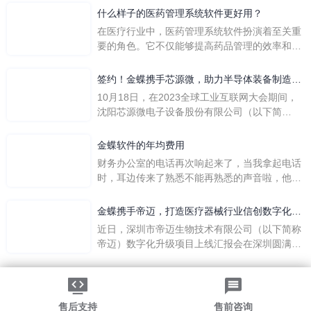
么呢？
什么样子的医药管理系统软件更好用？
在医疗行业中，医药管理系统软件扮演着至关重
要的角色。它不仅能够提高药品管理的效率和准
确性，还能保障患者安全，同时符合法规要求。
一个好用的医药管理系统软件应具备以下特点。
签约！金蝶携手芯源微，助力半导体装备制造领
首先，系统的界面应直观易用，允许用户无障碍
先企业迈向世界
10月18日，在2023全球工业互联网大会期间，
地进行操作。 复杂的
沈阳芯源微电子设备股份有限公司（以下简
称“芯源微”）与金蝶软件（中国）有限公司（以
下简称“金蝶”）在辽宁沈阳签署战略合作协议。
金蝶软件的年均费用
此次合作，将基于金蝶云·星空，建设芯源微运
财务办公室的电话再次响起来了，当我拿起电话
营管控平台，从而实现公司产研一体化、业财一
时，耳边传来了熟悉不能再熟悉的声音啦，他就
体化，提升公司整体业务水平。
是金蝶服务人员的声音，以前只要是在使用金蝶
软件过程中遇到任何问题，我都可以获得金蝶服
金蝶携手帝迈，打造医疗器械行业信创数字化标
务人员的帮助，而这次电话铃声的响起，是因为
杆
近日，深圳市帝迈生物技术有限公司（以下简称
一年的使用时间已经到了。我们公司用的是金蝶
帝迈）数字化升级项目上线汇报会在深圳圆满召
KIS系列的标准版，一年的服务费是1000元/年。
开。帝迈携手金蝶软件（中国）有限公司（以下
刚看到这个1000元这个数字的时候，你是不是也
简称
法律声明
|
隐私政策
觉得有点高了，但是在一年的使用的过程中还有
©2026金蝶软件（中国）有限公司
粤ICP备05041751号
金蝶后台提供人工服务价值来说，我们还是很划
粤公网安备 44030502002324号
售后支持
售前咨询
算的。所以每年对金蝶软件的采购已经成为我们