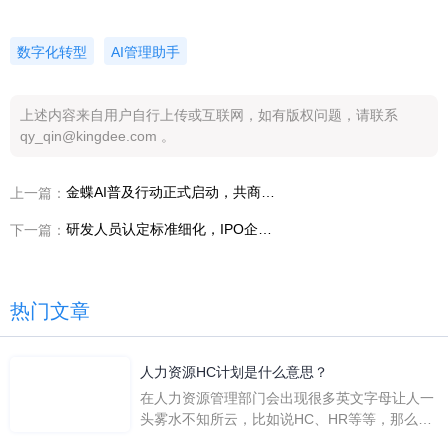
数字化转型
AI管理助手
上述内容来自用户自行上传或互联网，如有版权问题，请联系
qy_qin@kingdee.com 。
金蝶AI普及行动正式启动，共商共建共享AI+管理新世界
上一篇：
研发人员认定标准细化，IPO企业必读！
下一篇：
热门文章
人力资源HC计划是什么意思？
在人力资源管理部门会出现很多英文字母让人一
头雾水不知所云，比如说HC、HR等等，那么它
们是哪个英文单词的缩写呢？具体的含义又是什