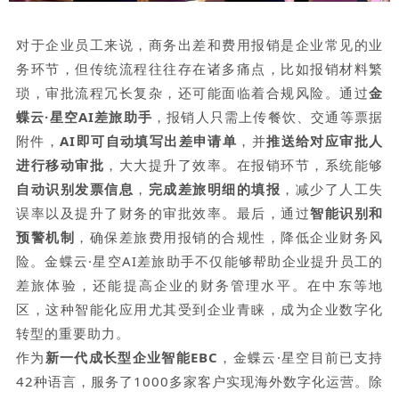
对于企业员工来说，商务出差和费用报销是企业常见的业
务环节，但传统流程往往存在诸多痛点，比如报销材料繁
琐，审批流程冗长复杂，还可能面临着合规风险。通过
金
蝶云·星空AI差旅助手
，报销人只需上传餐饮、交通等票据
附件，
AI即可自动填写出差申请单
，并
推送给对应审批人
进行移动审批
，大大提升了效率。在报销环节，系统能够
自动识别发票信息
，
完成差旅明细的填报
，减少了人工失
误率以及提升了财务的审批效率。最后，通过
智能识别和
预警机制
，确保差旅费用报销的合规性，降低企业财务风
险。金蝶云·星空AI差旅助手不仅能够帮助企业提升员工的
差旅体验，还能提高企业的财务管理水平。在中东等地
区，这种智能化应用尤其受到企业青睐，成为企业数字化
转型的重要助力。
作为
新一代成长型企业智能EBC
，金蝶云·星空目前已支持
42种语言，服务了1000多家客户实现海外数字化运营。除