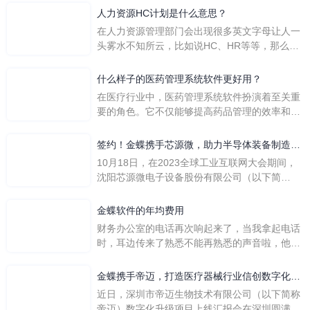
人力资源HC计划是什么意思？
在人力资源管理部门会出现很多英文字母让人一
头雾水不知所云，比如说HC、HR等等，那么它
们是哪个英文单词的缩写呢？具体的含义又是什
么呢？
什么样子的医药管理系统软件更好用？
在医疗行业中，医药管理系统软件扮演着至关重
要的角色。它不仅能够提高药品管理的效率和准
确性，还能保障患者安全，同时符合法规要求。
一个好用的医药管理系统软件应具备以下特点。
签约！金蝶携手芯源微，助力半导体装备制造领
首先，系统的界面应直观易用，允许用户无障碍
先企业迈向世界
10月18日，在2023全球工业互联网大会期间，
地进行操作。 复杂的
沈阳芯源微电子设备股份有限公司（以下简
称“芯源微”）与金蝶软件（中国）有限公司（以
下简称“金蝶”）在辽宁沈阳签署战略合作协议。
金蝶软件的年均费用
此次合作，将基于金蝶云·星空，建设芯源微运
财务办公室的电话再次响起来了，当我拿起电话
营管控平台，从而实现公司产研一体化、业财一
时，耳边传来了熟悉不能再熟悉的声音啦，他就
体化，提升公司整体业务水平。
是金蝶服务人员的声音，以前只要是在使用金蝶
软件过程中遇到任何问题，我都可以获得金蝶服
金蝶携手帝迈，打造医疗器械行业信创数字化标
务人员的帮助，而这次电话铃声的响起，是因为
杆
近日，深圳市帝迈生物技术有限公司（以下简称
一年的使用时间已经到了。我们公司用的是金蝶
帝迈）数字化升级项目上线汇报会在深圳圆满召