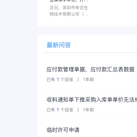
界面应直观易用，
医疗器械行业信创数
近日，深圳市帝迈生
许用户无障碍地进
字化标杆
物技术有限公司（以
操作。 复杂的
下简称帝迈）数字化
升级项目上线汇报会
在深圳圆满召开。帝
迈携手金蝶软件（中
最新问答
国）有限公司（以下
简称
应付款管理单据，应付款汇总表数据
已有
1
个回答 | 1年前
收料通知单下推采购入库单单价无法
已有
1
个回答 | 1年前
临时许可申请