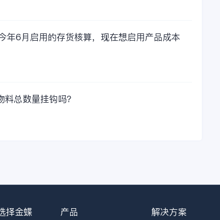
我们一起看看金蝶财
务软件的每年收费情
况吧！
，今年6月启用的存货核算，现在想启用产品成本
物料总数量挂钩吗？
选择金蝶
产品
解决方案