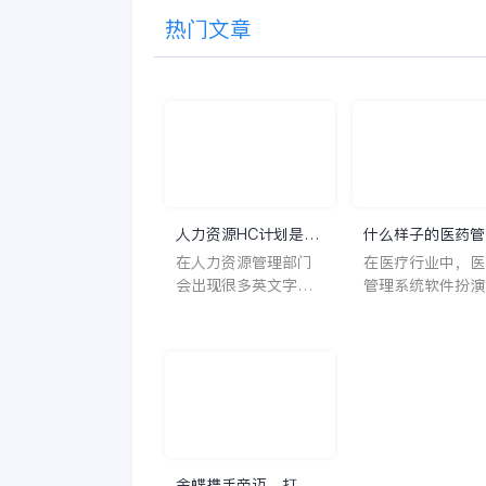
热门文章
人力资源HC计划是什
什么样子的医药管
么意思？
系统软件更好用？
在人力资源管理部门
在医疗行业中，医
会出现很多英文字母
管理系统软件扮演
让人一头雾水不知所
至关重要的角色。
云，比如说HC、HR
不仅能够提高药品
等等，那么它们是哪
理的效率和准确性
个英文单词的缩写
还能保障患者安全
呢？具体的含义又是
同时符合法规要求
什么呢？
一个好用的医药管
系统软件应具备以
特点。 首先，系统的
金蝶携手帝迈，打造