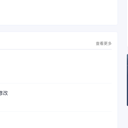
允
于金蝶云·星空，建设
助，而这次电话铃声
行
芯源微运营管控平
的响起，是因为一年
台，从而实现公司产
的使用时间已经到
研一体化、业财一体
了。我们公司用的是
化，提升公司整体业
金蝶KIS系列的标准
务水平。
版，一年的服务费是
1000元/年。刚看到
这个1000元这个数字
查看更多
的时候，你是不是也
觉得有点高了，但是
在一年的使用的过程
中还有金蝶后台提供
人工服务价值来说，
我们还是很划算的。
所以每年对金蝶软件
的采购已经成为我们
修改
公司的固定支出，我
们老板也是很机智
的，他总是说，跟人
力工作时间工作效率
比较，这1000元花费
太值啦！那么接下来