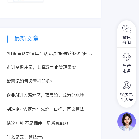
转型。
金流管理。有效的发
环，它直接关系到企
票管理能够帮助企业
业的税务合规和财务
防范财务风险，提升
运营效率。然而，传
经营效率，增强市场
统的发票管理工作存
竞争力。
在诸多难点，使得企
业难以高效地完成这
最新文章
微信
咨询
一任务。
AI+制造落地清单：从立项到验收的20个必备
检查点
售后
走进褚橙庄园，共享数字化管理果实
服务
智慧记如何设置打印机？
徐少春
企业AI进入深水区，顶层设计成为分水岭
个人号
制造企业AI落地：先统一口径，再谈算法
结论：AI 不是插件，是系统能力
什么是云计算技术？