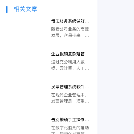
相关文章
借助财务系统做好发
票管理，有效提高财
随着公司业务的高速
务数据管理效率
发展，容易带来一系
列业务和财务管理方
面的难题。如何提高
企业报销复杂难管理
销项发票的开票效
怎么办？电子发票管
率、减少人工开票成
通过充分利用大数
理等问题由数字化方
本、实时管控公司的
据、云计算、人工智
案解决
开票数据情况，需要
能等先进数字化技
企业财务及时思考并
术，企业不断创新业
寻找解决方案，只有
发票管理系统软件
务管理模式，实现管
解决了这些问题才能
拒绝手动录入发票
理效率新提升，赋能
在现代企业管理中，
为企业持续性发展不
企业高效运转。如
发票管理是一项重要
断赋能，助力企业在
今，数字化转型已然
的工作。传统的手动
管理信息化趋势中立
成为企业的重要发展
录入方式耗时费力，
于不败之地。
路径之一，并不断被
告别繁琐手工操作，
容易出现人为错误，
付诸实践，越来越多
智能化发票管理系统
效率低下且容易出现
在数字化浪潮的推动
复杂的管理问题，也
软件
遗漏。随着科技的不
下，智能化发票管理