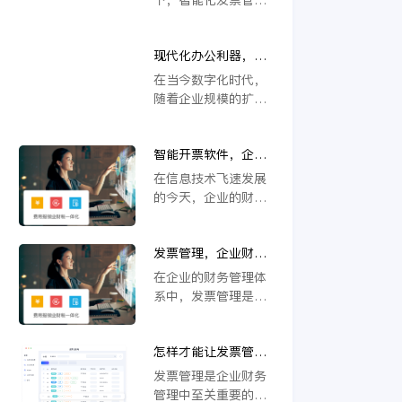
由此开始获得新解
断进步，发票管理系
系统软件正成为越来
法。
统软件应运而生。
越多企业财务部门的
一、发票管理系统软
现代化办公利器，发
标配。这类软件以其
件摒弃了繁琐的手动
票管理系统软件
独有的自动化功能，
在当今数字化时代，
录入过程，实现了自
让企业告别了繁琐的
随着企业规模的扩大
动化管理。 其可
手工操作，实现了财
和业务量的增加，发
务管理的高效与精
票管理变得越来越繁
准。 传统的发票处
智能开票软件，企业
琐和复杂。传统的手
理流程通常涉及大量
财务流程的革新之选
工管理方式已经无法
在信息技术飞速发展
的手工工作，包括发
满足日益增长的需
的今天，企业的财务
票的收集、整理、录
求，因此发票管理系
管理模式正经历着前
入和
统软件应运而生，成
所未有的变革。传统
为现代企业不可或缺
发票管理，企业财务
的纸质账本和手工录
的利器。
流程的关键组成部分
入已经无法满足现代
在企业的财务管理体
企业对效率和准确性
系中，发票管理是核
的双重要求。智能开
心的一环。它不仅关
票软件的出现，不仅
系到企业财务的准确
改变了财务工作的方
怎样才能让发票管理
性和合规性，还直接
式，更是引领了整个
工作更高效？
影响到企业的成本控
发票管理是企业财务
企业财务管理模式的
制、税务筹划以及现
管理中至关重要的一