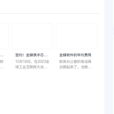
理
签约！金蝶携手芯源
金蝶软件的年均费用
微，助力半导体装备
药
10月18日，在2023全
财务办公室的电话再
制造领先企业迈向世
着
球工业互联网大会期
次响起来了，当我拿
界
它
间，沈阳芯源微电子
起电话时，耳边传来
管
设备股份有限公司
了熟悉不能再熟悉的
，
（以下简称“芯源
声音啦，他就是金蝶
，
微”）与金蝶软件（中
服务人员的声音，以
。
国）有限公司（以下
前只要是在使用金蝶
理
简称“金蝶”）在辽宁
软件过程中遇到任何
下
沈阳签署战略合作协
问题，我都可以获得
议。此次合作，将基
金蝶服务人员的帮