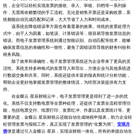
统，企业可以轻松实现发票的接收、录入、审核、归档等一系列操
作，无需再依赖繁琐的手工流程。无论是销售开票还是采购收票，系
统都能自动完成匹配和记录，大大节省了人力和时间成本。
该系统在降低错误率方面也有着显著的效果。传统的发票处理方
式中，由于人为因素，如笔误、计算错误等，很容易导致发票信息的
错误。而电子发票管理系统则通过智能识别、自动匹配等技术，能够
确保发票信息的准确性和一致性，避免了因错误而导致的财务纠纷和
税务风险。
除了效率和准确性，电子发票管理系统还为企业带来了更高的灵
活性。系统支持多种格式的发票导入和导出，方便企业与其他系统进
行数据交换和共享。同时，系统还提供丰富的报表和统计分析功能，
帮助企业更好地掌握发票管理的整体情况，为经营决策提供有力支
持。
在金蝶云
·星辰财税云中，电子发票管理更是得到了进一步的优
化。系统不仅支持数电票等全票种处理，还提供了发票全流程管理功
能，包括电票交付、纸票打印、发票红冲、作废以及发票统计等。更
重要的是，金蝶云·星辰财税云还能自动生成纳税申报表，助力企业轻
松管理发票与报税工作，真正实现了发票管理的“化繁为简”。
安琪月
饼
便是通过引入金蝶云
·星辰，实现业财税一体化，所有的单据自动生