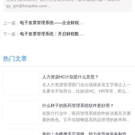
qy_qin@kingdee.com 。
电子发票管理系统——企业财税合规的坚实后盾
上一篇：
电子发票管理系统：开启财税数字化便捷之门
下一篇：
热门文章
人力资源HC计划是什么意思？
在人力资源管理部门会出现很多英文字母让人一
头雾水不知所云，比如说HC、HR等等，那么它
们是哪个英文单词的缩写呢？具体的含义又是什
么呢？
什么样子的医药管理系统软件更好用？
在医疗行业中，医药管理系统软件扮演着至关重
要的角色。它不仅能够提高药品管理的效率和准
确性，还能保障患者安全，同时符合法规要求。
一个好用的医药管理系统软件应具备以下特点。
签约！金蝶携手芯源微，助力半导体装备制造领