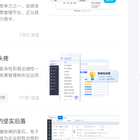
竞争力之一。金蝶发
票管理平台，正以其
力助手。
1353 浏览
头疼
复杂性和易出错性一
发票管理软件应运而
软件
1138 浏览
的坚实后盾
健发展的基石。电子
成为企业财税合规的