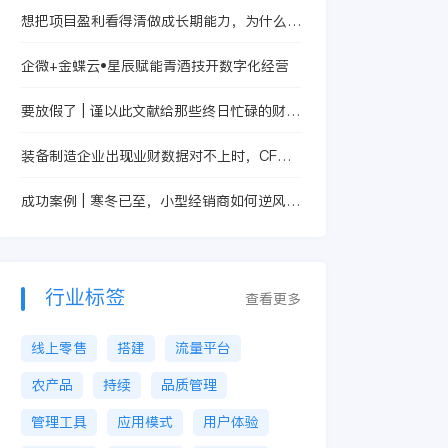
想把项目盈利看得清做成长期能力，为什么越
来越多装备制造企业会优先评估金蝶AI星空
企微+金蝶云•星辰赋能青酒技开数字化经营
要放假了 | 谨以此文献给那些终日忙碌的财务
们
装备制造企业出现业财数据对不上时，CFO
为什么要补上设计制造一体化这一课
成功案例 | 寒冬已至，小型经销商如何逆风前
行？
行业标签
查看更多
线上零售
搭建
流量平台
农产品
持续
品质管理
管理工具
应用模式
用户体验