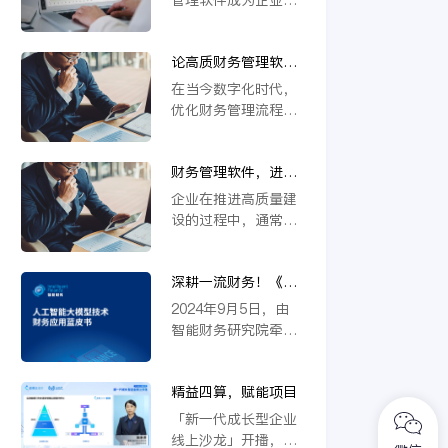
户友好的
擎，发挥着至关重要
理中不可或缺的工
的作用。本文将详细
具。面对市场上众多
探讨财务管理系统软
论高质财务管理软件
的财务管理软件，企
件的功能特点，以及
的优势：优化管理流
业往往难以抉择。此
在当今数字化时代，
它如何帮助企业实现
程
时，一个客观公正的
优化财务管理流程，
财务管理的高效与创
财务管理软件排行榜
提高管理效率，降低
新。
就显得尤为重要。排
管理成本已成为企业
行榜不仅能为企业提
财务管理软件，进来
迈向高质量发展阶段
供有价值的参考信
帮你做出明智选择
的重要一环。而财务
企业在推进高质量建
息，还能帮助企业从
管理软件以其多功能
设的过程中，通常会
多个维度了解和评估
优势，强势助力企业
遇到如何高效管理财
各种软件。
管理流程的优化。
务，如何提升财务管
深耕一流财务！《人
理效率的难题。其中
工智能大模型技术财
财务管理软件以其高
2024年9月5日，由
务应用蓝皮书》发布
效性成为许多企业财
智能财务研究院牵
务管理人员的关键工
头，上海国家会计学
具。然而面对市场上
院、金蝶集团等共同
鱼龙混杂的财务管理
精益四算，赋能项目
合作，历时半年完成
软件，企业该如何选
的《人工智能大模型
「新一代成长型企业
择一个好的高品质的
技术财务应用蓝皮
线上沙龙」开播，9