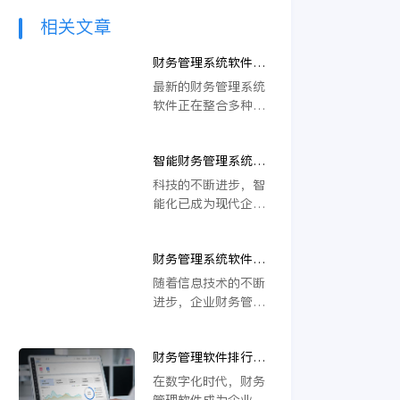
相关文章
财务管理系统软件最
新趋势有哪些？
最新的财务管理系统
软件正在整合多种新
兴技术，这些技术包
括人工智能（AI）、
智能财务管理系统软
机器学习和区块链
件，高效掌控企业财
等。人工智能在财务
科技的不断进步，智
务
管理中被广泛应用，
能化已成为现代企业
可以自动化重复性的
管理的趋势。特别是
任务并提高效率。机
在财务管理领域，智
器学习则通过对大量
财务管理系统软件，
能财务管理系统软件
数据进行分析和预
数字化转型下的企业
正改变着传统的财务
随着信息技术的不断
测，帮助企业做出更
财务运营新引擎
运作方式，帮助企业
进步，企业财务管理
准确的财务决策。区
实现更高效、精准的
正经历着一场深刻的
块链技术
财务掌控。 第一，
数字化革命。在这一
智能财务管理系统软
财务管理软件排行榜
过程中，财务管理系
件的特点 以其独特
对企业选择财务软件
统软件作为企业财务
在数字化时代，财务
的数据处理能力和用
的意义
运营的核心数字引
管理软件成为企业管