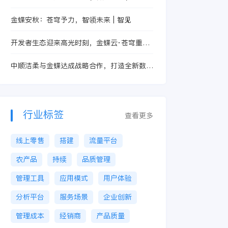
成长
金蝶安秋：苍穹予力，智领未来 | 智见
开发者生态迎来高光时刻，金蝶云·苍穹重构
企业数字战斗力引擎
中顺洁柔与金蝶达成战略合作，打造全新数字
化管理平台
行业标签
查看更多
线上零售
搭建
流量平台
农产品
持续
品质管理
管理工具
应用模式
用户体验
分析平台
服务场景
企业创新
管理成本
经销商
产品质量