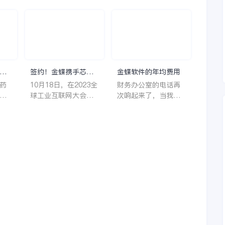
理
签约！金蝶携手芯源
金蝶软件的年均费用
微，助力半导体装备
药
10月18日，在2023全
财务办公室的电话再
制造领先企业迈向世
着
球工业互联网大会期
次响起来了，当我拿
界
它
间，沈阳芯源微电子
起电话时，耳边传来
管
设备股份有限公司
了熟悉不能再熟悉的
，
（以下简称“芯源
声音啦，他就是金蝶
，
微”）与金蝶软件（中
服务人员的声音，以
。
国）有限公司（以下
前只要是在使用金蝶
理
简称“金蝶”）在辽宁
软件过程中遇到任何
下
沈阳签署战略合作协
问题，我都可以获得
议。此次合作，将基
金蝶服务人员的帮
允
于金蝶云·星空，建设
助，而这次电话铃声
行
芯源微运营管控平
的响起，是因为一年
台，从而实现公司产
的使用时间已经到
研一体化、业财一体
了。我们公司用的是