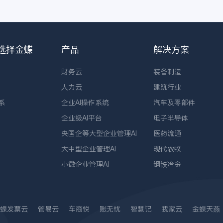
选择金蝶
产品
解决方案
财务云
装备制造
人力云
建筑行业
系
企业AI操作系统
汽车及零部件
企业级AI平台
电子半导体
央国企等大型企业管理AI
医药流通
大中型企业管理AI
现代农牧
小微企业管理AI
钢铁冶金
蝶发票云
管易云
车商悦
账无忧
智慧记
我家云
金蝶天燕