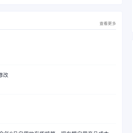
化，提升公司整体业
金蝶KIS系列的标准
务水平。
版，一年的服务费是
1000元/年。刚看到
这个1000元这个数字
查看更多
的时候，你是不是也
觉得有点高了，但是
在一年的使用的过程
中还有金蝶后台提供
人工服务价值来说，
我们还是很划算的。
所以每年对金蝶软件
的采购已经成为我们
修改
公司的固定支出，我
们老板也是很机智
的，他总是说，跟人
力工作时间工作效率
比较，这1000元花费
太值啦！那么接下来
我们一起看看金蝶财
务软件的每年收费情
况吧！