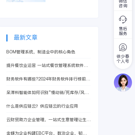
财务管理软件呢？本
微信
书》正式发布。
大主题、30＋直播，
咨询
文将提供一些可供参
邀您共同探索新一代
考的选择思路，助力
企业的成长路径。
企业寻找到有力的工
具。
售后
服务
最新文章
BOM管理系统，制造业中的核心角色
徐少春
个人号
提升餐饮业运营 一站式餐饮管理系统软件解
决方案
财务软件有哪些?2024年财务软件排行榜前十
名
呆滞料智能体如何识别“慢动销/死库存/风险
库存”
什么是供应链云？供应链云的行业应用
云财贸助力企业管理，一站式生意管理让生意
更好做
金蝶为企业构建EBC平台，数治企业，韧性