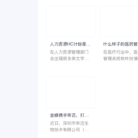
人力资源HC计划是什
什么样子的医药管
么意思？
系统软件更好用？
在人力资源管理部门
在医疗行业中，医
会出现很多英文字母
管理系统软件扮演
让人一头雾水不知所
至关重要的角色。
云，比如说HC、HR
不仅能够提高药品
等等，那么它们是哪
理的效率和准确性
个英文单词的缩写
还能保障患者安全
呢？具体的含义又是
同时符合法规要求
什么呢？
一个好用的医药管
系统软件应具备以
特点。 首先，系统的
金蝶携手帝迈，打造
界面应直观易用，
医疗器械行业信创数
近日，深圳市帝迈生
许用户无障碍地进
字化标杆
物技术有限公司（以
操作。 复杂的
下简称帝迈）数字化