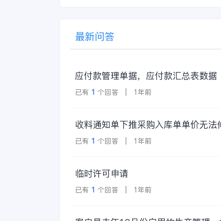
升级项目上线汇报会
在深圳圆满召开。帝
迈携手金蝶软件（中
最新问答
国）有限公司（以下
简称
应付款管理单据，应付款汇总表数据
已有
1
个回答 | 1年前
收料通知单下推采购入库单单价无法
已有
1
个回答 | 1年前
临时许可申请
已有
1
个回答 | 1年前