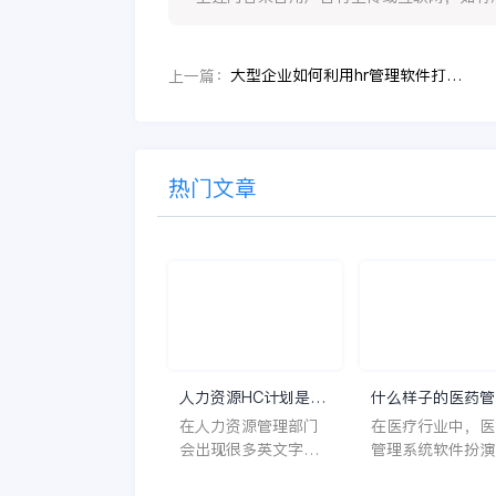
大型企业如何利用hr管理软件打造合规、高效、员工友好的HR体系
上一篇：
热门文章
人力资源HC计划是什
什么样子的医药管
么意思？
系统软件更好用？
在人力资源管理部门
在医疗行业中，医
会出现很多英文字母
管理系统软件扮演
让人一头雾水不知所
至关重要的角色。