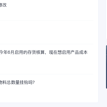
的采购已经成为我们
修改
公司的固定支出，我
们老板也是很机智
的，他总是说，跟人
力工作时间工作效率
比较，这1000元花费
太值啦！那么接下来
我们一起看看金蝶财
务软件的每年收费情
况吧！
，今年6月启用的存货核算，现在想启用产品成本
物料总数量挂钩吗？