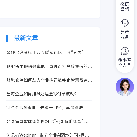
在这一过程中，
会不断优化升级，并
助企业管理者优化工
微信
SaaS管理软件能发
持续赋能企业数字化
咨询
作流程，提高企业工
挥什么作用？
转型，驱动数字经济
作效率的信息化系
蓬勃发展。
统。无疑，使用企业
管理软件系统对企业
售后
进行管理，是企业管
最新文章
服务
理方式的一个重大变
革。企业管理软件系
金蝶出席5G+工业互联网论坛，以“五力”助
统通过对一些流程的
企业提升竞争力
徐少春
规范，可以极大地减
个人号
企业费用报销效率低，管理难？高效便捷的费
少企业存在的一些流
用报销系统值得一试
程重复造成的浪费，
财税软件如何助力企业构建数字化智慧税务服
并通过规范每个员工
务平台？
的动作来提高效率。
出海企业如何用AI处理全球订单波动？
企业管理软件重视系
统功能的全面性、流
程的可控性、技术的
制造企业AI落地：先统一口径，再谈算法
先进性、系统的易用
性。
合同审查智能体如何对比“公司标准条款”并
提示偏差
创见者Webinar：制造企业AI落地的“数据底