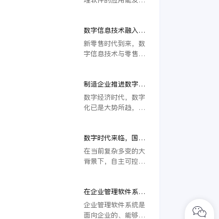
为是软件科技发展的
巨大的价值，在人工
最新趋势。在互联
智能、大数据、云计
网、大数据、云计算
数字信息技术融入零
算等前沿科技不断落
等前沿科技不断成熟
售行业，收银管理软
地的背景下，企业管
新零售时代到来，数
落地的当今时代，
件如何助力门店经
理者们的目光开始不
字信息技术与零售行
SaaS管理软件已经
营？
约而同地落在了创新
业的相互交融越发深
被不少企业当成数字
管理软件之上，其
入，零售门店的数字
化转型的有效助力，
中“SaaS管理软
制造企业推进数字化
化转型逐渐成为影响
各类大型企业也是如
件”成为热门话题，
转型发展，SaaS管
未来发展的重要战
数字经济时代，数字
此。
金蝶云·星瀚等产品
理软件能发挥什么作
略。在人员管理、货
化已是大势所趋，尤
得到更多企业管理者
用？
品管理到收银管理等
其是生活服务行业，
的选择。
各个经营管理环节，
订机票、订餐订酒
零售门店采用人员管
数字时代来临，国产
店、购物等各种需求
理系统、收银管理软
管理软件助推企业数
如今基本都能通过数
在当前复杂多变的大
件来提升管理效率成
字化转型升级
字化手段满足。除此
背景下，自主可控成
为新选择。
之外，包括制造业在
为屡被提起的关键
内的不少传统行业企
词，在管理软件行业
业均已展开数字化探
在企业管理软件系
同样如此。近年来，
索，以此实现升级发
统，最常用到的六大
数字科技快速发展，
企业管理软件系统是
展，跟上时代需求。
系统分别是什么？
国产管理软件抓住机
面向企业的、能够帮