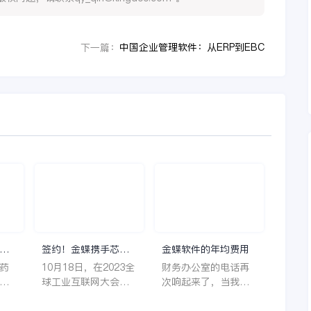
中国企业管理软件：从ERP到EBC
下一篇：
理
签约！金蝶携手芯源
金蝶软件的年均费用
微，助力半导体装备
药
10月18日，在2023全
财务办公室的电话再
制造领先企业迈向世
着
球工业互联网大会期
次响起来了，当我拿
界
它
间，沈阳芯源微电子
起电话时，耳边传来