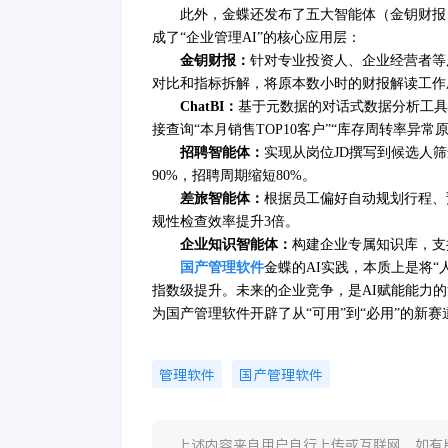
此外，金蝶还发布了五大智能体（金钥财报
成了“企业管理AI”的核心应用层：
金钥财报：
针对专业投资人、企业经营者等
对比和指标拆解，将原本数小时的财报解读工作
ChatBI：
基于元数据的对话式数据分析工具
接查询“本月销售TOP10客户”“库存周转率异
招聘智能体：
实现从岗位
JD撰写到候选人
90%，招聘周期缩短80%。
差旅智能体：
根据员工偏好自动规划行程、
规性检查效率提升3倍。
企业知识智能体：
构建企业专属知识库，支
国产管理软件
金蝶的
AI实践，本质上是将“
指数级提升。未来的企业竞争，是AI赋能能力的
为国产管理软件开辟了从“可用”到“必用”的新赛
管理软件
国产管理软件
上述内容来自用户自行上传或互联网，如有版权问题