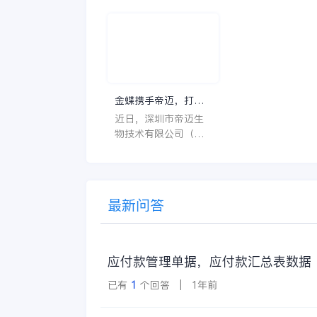
云，比如说HC、HR
不仅能够提高药品
等等，那么它们是哪
理的效率和准确性
个英文单词的缩写
还能保障患者安全
呢？具体的含义又是
同时符合法规要求
什么呢？
一个好用的医药管
系统软件应具备以
特点。 首先，系统的
金蝶携手帝迈，打造
界面应直观易用，
医疗器械行业信创数
近日，深圳市帝迈生
许用户无障碍地进
字化标杆
物技术有限公司（以
操作。 复杂的
下简称帝迈）数字化
升级项目上线汇报会
在深圳圆满召开。帝
迈携手金蝶软件（中
最新问答
国）有限公司（以下
简称
应付款管理单据，应付款汇总表数据
已有
1
个回答 | 1年前