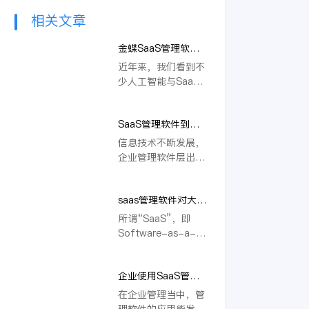
相关文章
金蝶SaaS管理软件
赋能企业发展，实现
近年来，我们看到不
数字化转型
少人工智能与SaaS
管理软件的有机结
合，提升效率成为两
SaaS管理软件到底
者结合的核心关键
该不该用？大型企业
词。SaaS管理软件
信息技术不断发展，
能用金蝶云·星瀚
打造标准化流程，AI
企业管理软件层出不
吗？
提升流程效率，人工
穷，为企业管理提供
智能在管理软件中的
了切实有效的支持。
大量应用已经成为行
saas管理软件对大型
但传统管理软件在如
业未来 10 年的大趋
企业有用吗？金蝶云
今这个高速发展的时
所谓“SaaS”，即
势。
星瀚是否可用？
代背景下，难以跟上
Software-as-a-
企业管理需求的变
service，意思是软件
化，由此，SaaS管
即服务。作为一种基
理软件开始成为不少
企业使用SaaS管理
于互联网提供软件服
企业管理者看好的新
软件有哪些好处？金
务的创新软件应用模
在企业管理当中，管
工具。
蝶云·星瀚怎么样？
式，SaaS被广泛认
理软件的应用能发挥