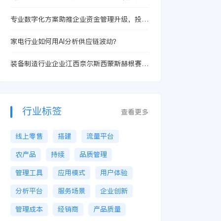
座”怎么搭才不返工
专业数字化方案助推企业资金管理升级，投资
融资管理更高效
家电行业如何用AI分析供应链波动？
装备制造行业企业江西奈尔斯西蒙斯赫根赛特
中机：PLM助力准确率达100%
行业标签
查看更多
线上零售
搭建
流量平台
农产品
持续
品质管理
管理工具
应用模式
用户体验
分析平台
服务场景
企业创新
管理成本
经销商
产品质量