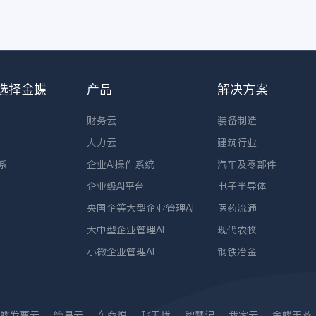
选择金蝶
产品
解决方案
财务云
装备制造
人力云
建筑行业
系
企业AI操作系统
汽车及零部件
企业级AI平台
电子半导体
央国企等大型企业管理AI
医药流通
大中型企业管理AI
现代农牧
小微企业管理AI
钢铁冶金
蝶发票云
管易云
车商悦
账无忧
智慧记
我家云
金蝶天燕