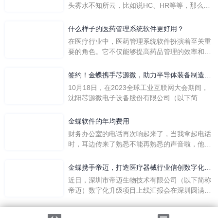
头雾水不知所云，比如说HC、HR等等，那么它
们是哪个英文单词的缩写呢？具体的含义又是什
么呢？
什么样子的医药管理系统软件更好用？
在医疗行业中，医药管理系统软件扮演着至关重
要的角色。它不仅能够提高药品管理的效率和准
确性，还能保障患者安全，同时符合法规要求。
一个好用的医药管理系统软件应具备以下特点。
签约！金蝶携手芯源微，助力半导体装备制造领
首先，系统的界面应直观易用，允许用户无障碍
先企业迈向世界
10月18日，在2023全球工业互联网大会期间，
地进行操作。 复杂的
沈阳芯源微电子设备股份有限公司（以下简
称“芯源微”）与金蝶软件（中国）有限公司（以
下简称“金蝶”）在辽宁沈阳签署战略合作协议。
金蝶软件的年均费用
此次合作，将基于金蝶云·星空，建设芯源微运
财务办公室的电话再次响起来了，当我拿起电话
营管控平台，从而实现公司产研一体化、业财一
时，耳边传来了熟悉不能再熟悉的声音啦，他就
体化，提升公司整体业务水平。
是金蝶服务人员的声音，以前只要是在使用金蝶
软件过程中遇到任何问题，我都可以获得金蝶服
金蝶携手帝迈，打造医疗器械行业信创数字化标
务人员的帮助，而这次电话铃声的响起，是因为
杆
近日，深圳市帝迈生物技术有限公司（以下简称
一年的使用时间已经到了。我们公司用的是金蝶
帝迈）数字化升级项目上线汇报会在深圳圆满召
KIS系列的标准版，一年的服务费是1000元/年。
开。帝迈携手金蝶软件（中国）有限公司（以下
刚看到这个1000元这个数字的时候，你是不是也
简称
法律声明
|
隐私政策
觉得有点高了，但是在一年的使用的过程中还有