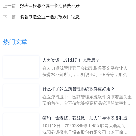
报表口径总不统一长期解决不好，为什么说装备制造行业数字化转型绕不开设计制造一体化
上一篇：
装备制造企业一遇到报表口径总不统一，为什么就要重新看装备制造业财一体化
下一篇：
热门文章
人力资源HC计划是什么意思？
在人力资源管理部门会出现很多英文字母让人一
头雾水不知所云，比如说HC、HR等等，那么它
们是哪个英文单词的缩写呢？具体的含义又是什
么呢？
什么样子的医药管理系统软件更好用？
在医疗行业中，医药管理系统软件扮演着至关重
要的角色。它不仅能够提高药品管理的效率和准
确性，还能保障患者安全，同时符合法规要求。
一个好用的医药管理系统软件应具备以下特点。
签约！金蝶携手芯源微，助力半导体装备制造领
首先，系统的界面应直观易用，允许用户无障碍
先企业迈向世界
10月18日，在2023全球工业互联网大会期间，
地进行操作。 复杂的
沈阳芯源微电子设备股份有限公司（以下简