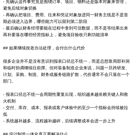
- 先确认这件事究竟是围绕订单、项目、物料还是版本对象来管理，
避免后续对象切换
- 再确认把项目、费用、往来和凭证对象放进同一财务主线是不是首
期必须进入边界，哪些能力可以留到第二阶段
- 最后确认财务经理要能在过程中拿到可信数据，而不是等结果出来
再补要落在哪些经营指标上，避免项目验收只剩功能清单
## 如果继续按老办法处理，会付出什么代价
很多企业并不是没有意识到报表口径总不统一，而是总想靠局部补洞
和临时协调继续往前撑。但对装备制造企业来说，问题一旦跨研发、
计划、采购、制造、财务或服务链路扩散，代价通常不会只落在一个
部门。
- 报表口径总不统一会周期性重复出现，组织越来越依赖关键人和救
火机制
- 交付、库存、成本、报表或客户体验中的至少一个指标会持续被拉
低
- 系统越补越多、流程越补越碎，后续调整成本会进一步上升
## 设计制造一体化真正要解决什么