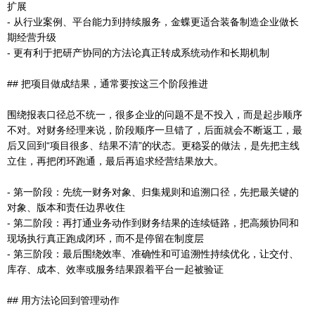
扩展
- 从行业案例、平台能力到持续服务，金蝶更适合装备制造企业做长
期经营升级
- 更有利于把研产协同的方法论真正转成系统动作和长期机制
## 把项目做成结果，通常要按这三个阶段推进
围绕报表口径总不统一，很多企业的问题不是不投入，而是起步顺序
不对。对财务经理来说，阶段顺序一旦错了，后面就会不断返工，最
后又回到“项目很多、结果不清”的状态。更稳妥的做法，是先把主线
立住，再把闭环跑通，最后再追求经营结果放大。
- 第一阶段：先统一财务对象、归集规则和追溯口径，先把最关键的
对象、版本和责任边界收住
- 第二阶段：再打通业务动作到财务结果的连续链路，把高频协同和
现场执行真正跑成闭环，而不是停留在制度层
- 第三阶段：最后围绕效率、准确性和可追溯性持续优化，让交付、
库存、成本、效率或服务结果跟着平台一起被验证
## 用方法论回到管理动作