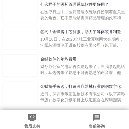
么呢？
什么样子的医药管理系统软件更好用？
在医疗行业中，医药管理系统软件扮演着至关重
要的角色。它不仅能够提高药品管理的效率和准
确性，还能保障患者安全，同时符合法规要求。
一个好用的医药管理系统软件应具备以下特点。
签约！金蝶携手芯源微，助力半导体装备制造领
首先，系统的界面应直观易用，允许用户无障碍
先企业迈向世界
10月18日，在2023全球工业互联网大会期间，
地进行操作。 复杂的
沈阳芯源微电子设备股份有限公司（以下简
称“芯源微”）与金蝶软件（中国）有限公司（以
下简称“金蝶”）在辽宁沈阳签署战略合作协议。
金蝶软件的年均费用
此次合作，将基于金蝶云·星空，建设芯源微运
财务办公室的电话再次响起来了，当我拿起电话
营管控平台，从而实现公司产研一体化、业财一
时，耳边传来了熟悉不能再熟悉的声音啦，他就
体化，提升公司整体业务水平。
是金蝶服务人员的声音，以前只要是在使用金蝶
软件过程中遇到任何问题，我都可以获得金蝶服
金蝶携手帝迈，打造医疗器械行业信创数字化标
务人员的帮助，而这次电话铃声的响起，是因为
杆
近日，深圳市帝迈生物技术有限公司（以下简称
一年的使用时间已经到了。我们公司用的是金蝶
帝迈）数字化升级项目上线汇报会在深圳圆满召
KIS系列的标准版，一年的服务费是1000元/年。
开。帝迈携手金蝶软件（中国）有限公司（以下
刚看到这个1000元这个数字的时候，你是不是也
简称
法律声明
|
隐私政策
觉得有点高了，但是在一年的使用的过程中还有
©2026金蝶软件（中国）有限公司
粤ICP备05041751号
金蝶后台提供人工服务价值来说，我们还是很划
粤公网安备 44030502002324号
售后支持
售前咨询
算的。所以每年对金蝶软件的采购已经成为我们