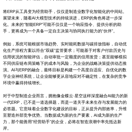
将ERP从工具变为经营助手，仅仅是制造业数字化智能化的中间站。
展望未来，随着AI大模型技术的持续演进，ERP的角色将进一步深
化。未来的“智能ERP”可能不仅仅是一个响应指令、提供分析的助
手，更将成为一个具备一定自主决策与协同执行能力的“伙伴”。
例如，系统可能根据市场趋势、实时能耗数据与碳排放指标，自动优
化生产排程方案以符合“双碳”监管要求；可能基于对客户付款历史与
信用状况的智能评估，自动审批一定额度的信用发货；甚至能够模拟
不同供应链布局策略下的成本与风险，为企业的战略决策提供动态推
演。AI与ERP的融合，最终目标是构建一个高度自适应、自优化的数
字企业神经系统，让企业能够更从容地应对不确定性，在复杂的竞争
环境中赢得持续增长。
对于中型制造企业而言，拥抱像金蝶云·星空这样深度融合AI能力的新
一代ERP，已不是一道选择题，而是一道关乎未来生存与发展能力的
必答题。它意味着企业数字化建设的目标，正从提升内部效率，升维
至塑造外部竞争优势。当数据成为新的生产要素，AI成为新的生产
力，那个能善用“经营助手”的企业，必将在智造浪潮中率先抵达新
岸。