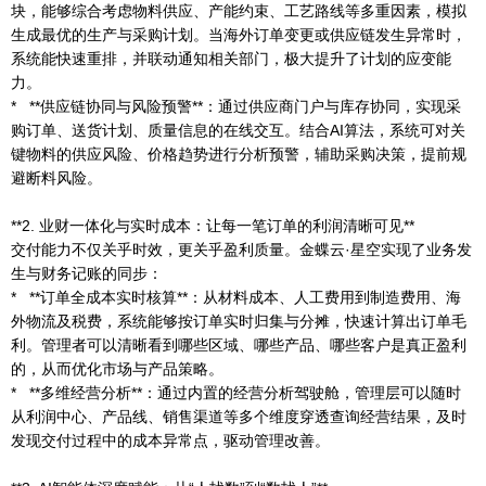
块，能够综合考虑物料供应、产能约束、工艺路线等多重因素，模拟
生成最优的生产与采购计划。当海外订单变更或供应链发生异常时，
系统能快速重排，并联动通知相关部门，极大提升了计划的应变能
力。
* **供应链协同与风险预警**：通过供应商门户与库存协同，实现采
购订单、送货计划、质量信息的在线交互。结合AI算法，系统可对关
键物料的供应风险、价格趋势进行分析预警，辅助采购决策，提前规
避断料风险。
**2. 业财一体化与实时成本：让每一笔订单的利润清晰可见**
交付能力不仅关乎时效，更关乎盈利质量。金蝶云·星空实现了业务发
生与财务记账的同步：
* **订单全成本实时核算**：从材料成本、人工费用到制造费用、海
外物流及税费，系统能够按订单实时归集与分摊，快速计算出订单毛
利。管理者可以清晰看到哪些区域、哪些产品、哪些客户是真正盈利
的，从而优化市场与产品策略。
* **多维经营分析**：通过内置的经营分析驾驶舱，管理层可以随时
从利润中心、产品线、销售渠道等多个维度穿透查询经营结果，及时
发现交付过程中的成本异常点，驱动管理改善。