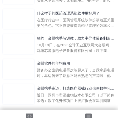
头雾水不知所云，比如说HC、HR等等，那么它
们是哪个英文单词的缩写呢？具体的含义又是什
么呢？
什么样子的医药管理系统软件更好用？
在医疗行业中，医药管理系统软件扮演着至关重
要的角色。它不仅能够提高药品管理的效率和准
确性，还能保障患者安全，同时符合法规要求。
一个好用的医药管理系统软件应具备以下特点。
签约！金蝶携手芯源微，助力半导体装备制造领
首先，系统的界面应直观易用，允许用户无障碍
先企业迈向世界
10月18日，在2023全球工业互联网大会期间，
地进行操作。 复杂的
沈阳芯源微电子设备股份有限公司（以下简
称“芯源微”）与金蝶软件（中国）有限公司（以
下简称“金蝶”）在辽宁沈阳签署战略合作协议。
金蝶软件的年均费用
此次合作，将基于金蝶云·星空，建设芯源微运
财务办公室的电话再次响起来了，当我拿起电话
营管控平台，从而实现公司产研一体化、业财一
时，耳边传来了熟悉不能再熟悉的声音啦，他就
体化，提升公司整体业务水平。
是金蝶服务人员的声音，以前只要是在使用金蝶
软件过程中遇到任何问题，我都可以获得金蝶服
金蝶携手帝迈，打造医疗器械行业信创数字化标
务人员的帮助，而这次电话铃声的响起，是因为
杆
近日，深圳市帝迈生物技术有限公司（以下简称
一年的使用时间已经到了。我们公司用的是金蝶
帝迈）数字化升级项目上线汇报会在深圳圆满召
KIS系列的标准版，一年的服务费是1000元/年。
开。帝迈携手金蝶软件（中国）有限公司（以下
刚看到这个1000元这个数字的时候，你是不是也
简称
法律声明
|
隐私政策
觉得有点高了，但是在一年的使用的过程中还有
©2026金蝶软件（中国）有限公司
粤ICP备05041751号