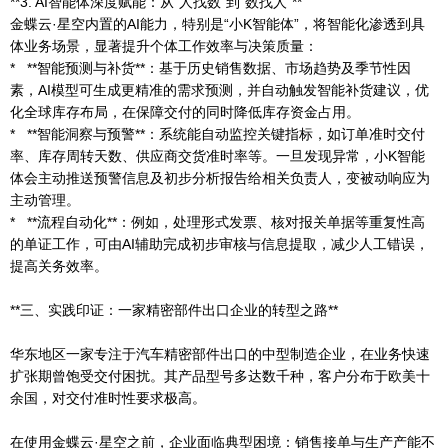
**3. AI智能体深度赋能：从“人找数”到“数找人”**
金蝶云·星空内置的AI能力，特别是“小K智能体”，将智能化渗透到具
体业务场景，显著提升个体工作效率与决策质量：
* **智能预测与补货**：基于历史销售数据、市场趋势及季节性因
素，AI模型可生成更精准的需求预测，并自动触发智能补货建议，优
化全球库存布局，在保障交付的同时降低库存资金占用。
* **智能洞察与预警**：系统能自动监控关键指标，如订单准时交付
率、库存周转天数、供应商交货准时率等。一旦发现异常，小K智能
体会主动推送预警信息及初步分析报告给相关负责人，变被动响应为
主动管理。
* **流程自动化**：例如，处理形式发票、核对报关单据等重复性高
的单证工作，可由AI辅助完成初步审核与信息提取，减少人工错误，
提高关务效率。
**三、实践印证：一家精密部件出口企业的转型之路**
华东地区一家专注于汽车精密部件出口的中型制造企业，在业务快速
扩张期曾饱受交付困扰。其产品型号多达数千种，客户分布于欧美十
余国，对交付准时性要求极高。
在使用金蝶云·星空之前，企业面临典型困境：销售接单与生产产能不