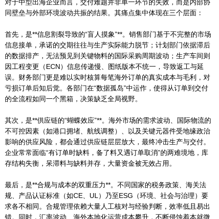
对于中型出海企业而言，交付难题并非单一环节的失效，而是内部协
同壁垒与外部环境波动共振的结果。其痛点集中体现在三个层面：
首先，是**信息割裂导致的“盲人摸象”**。销售部门基于不完整的市场
信息接单，承诺的交期往往与生产实际能力脱节；计划部门依据滞后
的数据排产，无法预见到关键物料的国际采购周期波动；生产车间则
因工程变更（ECN）信息传递慢、图纸版本不统一，导致返工与延
误。财务部门更是难以实时核算每笔海外订单的真实成本与毛利，对
亏损订单后知后觉。各部门在“数据孤岛”中运作，使得从订单到交付
的全流程如同一个黑箱，决策缺乏全局视野。
其次，是**供应链的“蝴蝶效应”**。海外市场的需求波动、国际物流的
不可控因素（如港口拥堵、航线调整）、以及关键元器件受地缘政治
影响的供应风险，都会通过供应链层层放大，最终冲击生产与交付。
企业常常面临“有订单时缺料，备了料又遇订单取消”的两难境地，库
存结构失衡，呆滞料与缺料并存，大量资金被无效占用。
最后，是**合规与成本的双重压力**。不同国家的税务政策、海关法
规、产品认证标准（如CE、UL）乃至ESG（环境、社会与治理）要
求各不相同。合规管理依赖大量人工核对与经验判断，效率低且易出
错。同时，汇率波动、海外本地化运营成本攀升，不断侵蚀着本就微