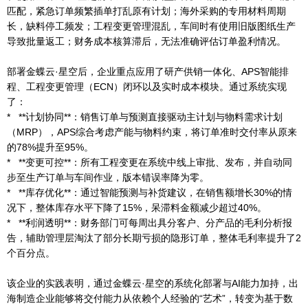
匹配，紧急订单频繁插单打乱原有计划；海外采购的专用材料周期
长，缺料停工频发；工程变更管理混乱，车间时有使用旧版图纸生产
导致批量返工；财务成本核算滞后，无法准确评估订单盈利情况。
部署金蝶云·星空后，企业重点应用了研产供销一体化、APS智能排
程、工程变更管理（ECN）闭环以及实时成本模块。通过系统实现
了：
* **计划协同**：销售订单与预测直接驱动主计划与物料需求计划
（MRP），APS综合考虑产能与物料约束，将订单准时交付率从原来
的78%提升至95%。
* **变更可控**：所有工程变更在系统中线上审批、发布，并自动同
步至生产订单与车间作业，版本错误率降为零。
* **库存优化**：通过智能预测与补货建议，在销售额增长30%的情
况下，整体库存水平下降了15%，呆滞料金额减少超过40%。
* **利润透明**：财务部门可每周出具分客户、分产品的毛利分析报
告，辅助管理层淘汰了部分长期亏损的隐形订单，整体毛利率提升了2
个百分点。
该企业的实践表明，通过金蝶云·星空的系统化部署与AI能力加持，出
海制造企业能够将交付能力从依赖个人经验的“艺术”，转变为基于数