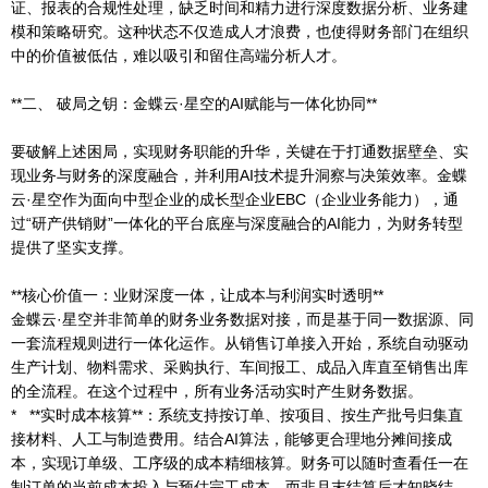
证、报表的合规性处理，缺乏时间和精力进行深度数据分析、业务建
模和策略研究。这种状态不仅造成人才浪费，也使得财务部门在组织
中的价值被低估，难以吸引和留住高端分析人才。
**二、 破局之钥：金蝶云·星空的AI赋能与一体化协同**
要破解上述困局，实现财务职能的升华，关键在于打通数据壁垒、实
现业务与财务的深度融合，并利用AI技术提升洞察与决策效率。金蝶
云·星空作为面向中型企业的成长型企业EBC（企业业务能力），通
过“研产供销财”一体化的平台底座与深度融合的AI能力，为财务转型
提供了坚实支撑。
**核心价值一：业财深度一体，让成本与利润实时透明**
金蝶云·星空并非简单的财务业务数据对接，而是基于同一数据源、同
一套流程规则进行一体化运作。从销售订单接入开始，系统自动驱动
生产计划、物料需求、采购执行、车间报工、成品入库直至销售出库
的全流程。在这个过程中，所有业务活动实时产生财务数据。
* **实时成本核算**：系统支持按订单、按项目、按生产批号归集直
接材料、人工与制造费用。结合AI算法，能够更合理地分摊间接成
本，实现订单级、工序级的成本精细核算。财务可以随时查看任一在
制订单的当前成本投入与预估完工成本，而非月末结算后才知晓结