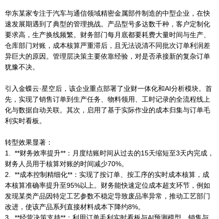
华东某家专注于汽车与通信领域精密金属部件制造的中型企业，在快
速发展期遇到了典型的管理挑战。产品型号多达数千种，客户定制化
要求高，生产换线频繁。财务部门每月底都要耗费大量时间与生产、
仓库部门对账，成本核算严重滞后，且无法说清不同批次订单利润差
异巨大的原因。管理层决策主要依靠经验，对是否承接新的复杂订单
犹豫不决。
引入金蝶云·星空后，该企业重点部署了业财一体化和AI分析模块。首
先，实现了销售订单到生产任务、物料领用、工时记录的全流程线上
化与数据自动关联。其次，启用了基于实际作业的成本归集与订单毛
利实时看板。
转型效果显著：
1. **财务效率提升**：月度结账时间从过去的15天缩短至3天内完成，
财务人员用于核算对账的时间减少70%。
2. **成本控制精细化**：实现了按订单、按工序的实时成本核算，成
本核算准确率提升至95%以上。财务能快速定位成本超支环节，例如
发现某类产品因特定工艺参数不稳定导致废品率异常，推动工艺部门
改进，使该产品系列直接材料成本下降约8%。
3. **经营决策支持**：利用订单毛利实时看板与AI预测模型，销售与