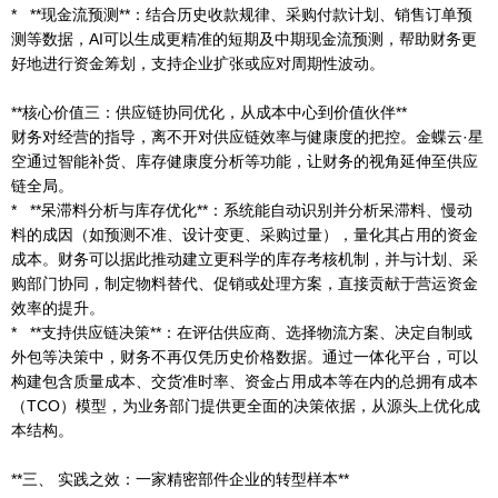
* **现金流预测**：结合历史收款规律、采购付款计划、销售订单预
测等数据，AI可以生成更精准的短期及中期现金流预测，帮助财务更
好地进行资金筹划，支持企业扩张或应对周期性波动。
**核心价值三：供应链协同优化，从成本中心到价值伙伴**
财务对经营的指导，离不开对供应链效率与健康度的把控。金蝶云·星
空通过智能补货、库存健康度分析等功能，让财务的视角延伸至供应
链全局。
* **呆滞料分析与库存优化**：系统能自动识别并分析呆滞料、慢动
料的成因（如预测不准、设计变更、采购过量），量化其占用的资金
成本。财务可以据此推动建立更科学的库存考核机制，并与计划、采
购部门协同，制定物料替代、促销或处理方案，直接贡献于营运资金
效率的提升。
* **支持供应链决策**：在评估供应商、选择物流方案、决定自制或
外包等决策中，财务不再仅凭历史价格数据。通过一体化平台，可以
构建包含质量成本、交货准时率、资金占用成本等在内的总拥有成本
（TCO）模型，为业务部门提供更全面的决策依据，从源头上优化成
本结构。
**三、 实践之效：一家精密部件企业的转型样本**