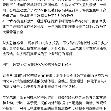
管理层在接单阶段就能评估不同价格、付款方式下的盈利情况。一年
内，公司主动放弃了约15%的低毛利或高风险订单，将资源集中于高
价值订单，整体销售毛利率提升了2.5个百分点。
4. **库存资金释放**：通过系统的呆滞料预警与库存分析，财务牵头
建立了跨部门库存检讨机制，一年内库存周转率提高了25%，释放了
大量营运资金。
财务总监感慨：“现在我们的财务报告，不仅能告诉老板过去赚了多少
钱，更能分析出钱在哪里赚的、为什么赚，以及未来可能在哪里赚钱
或亏钱。财务部门真正成为了业务部门的‘军师’。”
**四、 展望：迈向智能化的经营导航新时代**
财务从“算账”到“经营指导”的转型，本质上是企业数字化能力从流程自
动化向决策智能化演进的关键体现。金蝶云·星空通过一体化平台与AI
的深度融合，为中型制造企业提供了可行的路径。
展望未来，随着AI技术的持续进化，财务的经营指导角色将更加前瞻
和主动。例如，基于更广泛的内外部数据（市场趋势、舆情、宏观经
济指标），AI可以构建更复杂的经营预测模型，模拟不同战略选择下