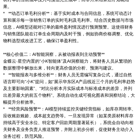
果。
* **动态订单毛利分析**：基于实时成本与合同信息，系统可动态计
算和展示每一张销售订单的实时毛利及毛利率。结合历史数据与市场
信息，AI模型还能对订单的最终盈利情况进行预测预警。这使得财务
与销售团队能在订单生命周期内及时干预，例如协商价格调整、优化
物料选型或改进工艺，确保订单盈利性。
**核心价值二：AI智能洞察，从被动报表到主动预警**
金蝶云·星空内置的“小K智能体”及AI洞察能力，将财务人员从繁琐的
数据整理中解放出来，转向更高价值的分析、预测与建议。
* **智能报表与多维分析**：财务人员无需编写复杂公式，通过自然
语言即可向“小K”提问，如“展示华东区A产品线近三个月的毛利率趋势
及主要影响因素”、“对比分析本月实际成本与标准成本的差异，并列
出差异最大的前五个物料”。系统自动生成可视化图表和洞察结论，大
幅提升分析效率。
* **经营风险预警**：AI模型持续监控关键经营指标，如库存周转率、
应收账款账龄、成本超支趋势等。一旦发现异常（如某类原材料库存
持续高于安全水位、特定客户回款周期显著延长），系统会自动向相
关财务及业务负责人推送预警，并附上初步分析，促使财务主动介入
业务过程，防范风险。