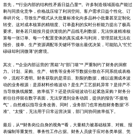
首先，**行业内部的结构性矛盾日益凸显**。许多制造领域面临产能过
剩与同质化竞争，价格战压缩了利润空间。客户需求日益个性化、订
单碎片化，导致生产模式从大批量标准化向多品种小批量甚至定制化
转变。这对成本核算的精细度、订单盈利的实时分析能力提出了极高
要求。财务若只能按月提供笼统的产品线毛利数据，无法快速精准核
算每一张订单、每一个配置变体的真实成本与利润，管理层就无法在
报价、接单、生产资源调配等关键环节做出最优决策，可能陷入“忙忙
碌碌却利润微薄”的窘境。
其次，**企业内部运营的“黑箱”与“部门墙”** 严重制约了财务的洞察
力。计划、采购、生产、销售等业务环节数据分散在不同系统或表格
中，流程不透明。财务获取的是滞后、割裂的数据，难以追溯成本波
动的业务根源：是原材料价格波动？是生产工艺损耗异常？是排产不
当导致换线频繁、效率低下？还是供应链波动引起紧急采购？财务分
析往往停留在数字表面，无法穿透到业务动因，提供的报告“不接地
气”，自然难以指导业务改善。同时，业务部门也常抱怨财务数据“不
准”、“太慢”，无法用于日常运营决策，部门间协同效率低下。
最后，从**财务岗位自身的视角**看，大量精力被基础核算、对账、报
表编制等重复性、事务性工作占据。财务人员疲于应对各类单据、凭