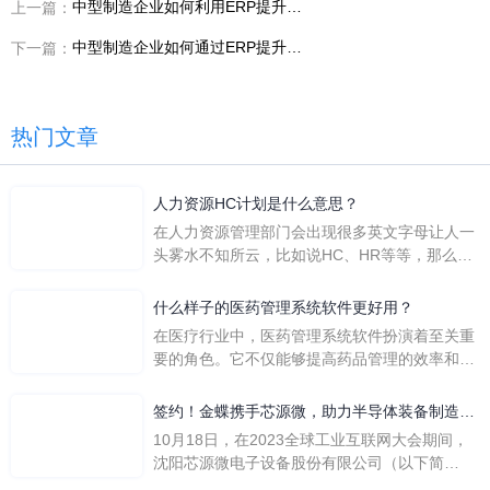
中型制造企业如何利用ERP提升毛利管控能力？
上一篇：
中型制造企业如何通过ERP提升整体组织能力？
下一篇：
热门文章
人力资源HC计划是什么意思？
在人力资源管理部门会出现很多英文字母让人一
头雾水不知所云，比如说HC、HR等等，那么它
们是哪个英文单词的缩写呢？具体的含义又是什
么呢？
什么样子的医药管理系统软件更好用？
在医疗行业中，医药管理系统软件扮演着至关重
要的角色。它不仅能够提高药品管理的效率和准
确性，还能保障患者安全，同时符合法规要求。
一个好用的医药管理系统软件应具备以下特点。
签约！金蝶携手芯源微，助力半导体装备制造领
首先，系统的界面应直观易用，允许用户无障碍
先企业迈向世界
10月18日，在2023全球工业互联网大会期间，
地进行操作。 复杂的
沈阳芯源微电子设备股份有限公司（以下简
称“芯源微”）与金蝶软件（中国）有限公司（以