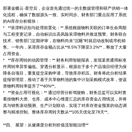
部署金蝶云·星空后，企业首先通过统一的主数据管理和研产供销一体
化流程，确保了数据源头一致、实时同步。财务部门重点应用了系统
的AI库存分析模块：
* **呆滞料识别与处理前置化：** 系统根据物料关联的订单生命周期
与工程变更记录，自动标识出高风险呆滞物料并推送预警。财务联合
技术、销售部门定期评审，在物料尚未“沉睡”时就启动改制或寻机销
售。一年内，呆滞库存金额占比从**8.5%下降至3.2%**，释放了大量
占用资金。
* **库存周转的动因管理：** 财务利用智能报表，发现某类通用标准
件周转率异常偏低。穿透分析显示，根源在于多个产品项目经理为保
障各自项目，重复提交采购申请，导致库存积压。财务将此分析结果
提报管理层，推动了基于共享物料池的集中计划采购模式改革，使该
类物料周转率提升了**40%**。
* **资金占用可视化：** 通过经营分析驾驶舱，财务总监可以实时查
看按物料大类、仓库、成本中心维度汇总的库存资金占用情况，并将
其与销售滚动预测、生产计划联动，实现了对库存资金预算的动态调
整与精准控制。整体库存周转天数从**105天优化至78天**。
**四、 展望：从健康度分析到价值流智能治理**