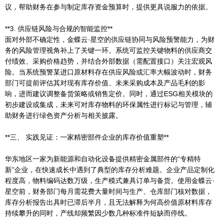
议，帮助财务在参与制定库存资金预算时，提供更具说服力的依据。
**3. 供应链风险与合规的智能监控**
面对外部不确定性，金蝶云·星空的供应链协同与风险预警能力，为财
务的风险管理视角补上了关键一环。系统可监控关键物料的供应商交
付绩效、采购价格趋势，并结合外部数据（需配置接口）关注宏观风
险。当系统预警某进口原材料存在供应风险或汇率大幅波动时，财务
部门可提前评估其对现有库存价值、未来采购成本及产品毛利的影
响，进而建议调整备货策略或销售定价。同时，通过ESG相关模块的
初步建设或集成，未来可对库存物料的环保属性进行标记与管理，辅
助财务进行绿色资产分析与相关披露。
**三、 实践见证：一家精密部件企业的库存价值重塑**
华东地区一家为新能源和自动化设备提供精密金属部件的“专精特
新”企业，在快速成长中遇到了典型的库存分析难题。企业产品定制化
程度高，物料编码达数万级，生产模式兼具订单与备货。使用金蝶云·
星空前，财务部门每月需花费大量时间与生产、仓库部门核对数据，
库存分析报告出具时已滞后半月，且无法解释为何高价值原材料库存
持续攀升的同时，产线却频繁因少数几种标准件短缺而停线。