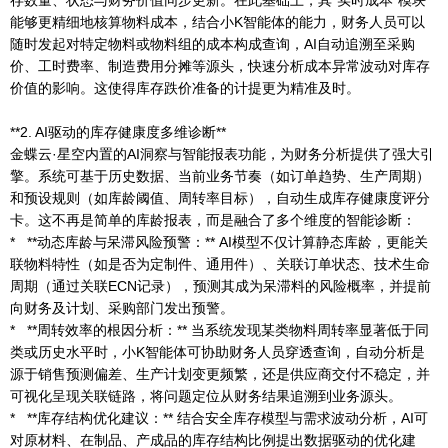
存数量、状态与财务价值同步更新。在此基础上，其“实时成本”模块
能够更精细地核算物料成本，结合小K智能体的能力，财务人员可以
随时发起对特定物料或物料组的成本构成查询，AI自动追溯至采购
价、工时费率、制造费用分摊等源头，快速分析成本异常波动对库存
价值的影响。这使得库存跌价准备的计提更为精准及时。
**2. AI驱动的库存健康度多维诊断**
金蝶云·星空内置的AI洞察与智能报表功能，为财务分析提供了强大引
擎。系统可基于历史数据、当前业务节奏（如订单趋势、生产周期）
和预设规则（如库龄阈值、周转率目标），自动生成库存健康度评分
卡。这不再是简单的库龄报表，而是融合了多个维度的智能诊断：
* **动态库龄与呆滞风险预警：** AI模型不仅计算静态库龄，更能关
联物料特性（如是否为定制件、通用件）、关联订单状态、技术生命
周期（通过关联ECN记录），预测其成为呆滞料的风险概率，并提前
向财务及计划、采购部门发出预警。
* **周转效率的根因分析：** 当系统发现某类物料周转率显著低于同
类或历史水平时，小K智能体可协助财务人员穿透查询，自动分析是
源于销售预测偏差、生产计划变更频繁，还是供应商交付不稳定，并
可视化呈现关联链路，将问题定位从财务结果追溯到业务源头。
* **库存结构优化建议：** 结合安全库存模型与需求波动分析，AI可
对原材料、在制品、产成品的库存结构比例提出数据驱动的优化建