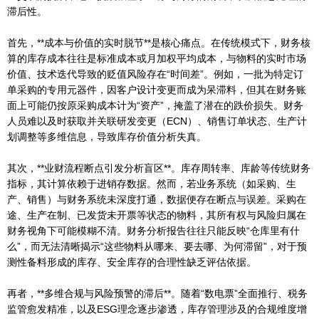
滞后性。
首先，**成本与价值的实时脱节**是核心痛点。在传统模式下，财务核
算的库存成本往往是标准成本或月加权平均成本，与物料的实时市场
价值、技术迭代导致的贬值风险存在“时间差”。例如，一批为特定订
单采购的专用元器件，因客户设计变更而成为呆滞料，但其在财务账
面上可能仍按原采购成本计为“资产”，掩盖了潜在的跌价损失。财务
人员难以及时获取并关联研发变更（ECN）、销售订单状态、生产计
划调整等多维信息，导致库存价值分析失真。
其次，**业财流程断点引发分析盲区**。库存周转率、库龄等传统财务
指标，其计算依赖于进销存数据。然而，若业务系统（如采购、生
产、销售）与财务系统未深度打通，数据便存在断点与误差。采购在
途、生产在制、已发货未开票等状态的物料，其所有权与风险归属在
财务视角下可能模糊不清。财务分析报告往往只能反映“仓库里有什
么”，而无法清晰揭示“这些物料从哪来、要去哪、为何滞留”，对于预
测性备料形成的库存、安全库存的合理性缺乏评估依据。
再者，**多维合规与风险预警的滞后**。随着“数电票”全面推行、税务
监管愈发精准，以及ESG理念逐步渗透，库存管理涉及的合规维度增