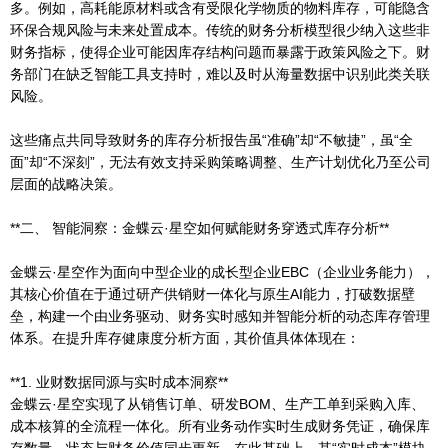
多。例如，高耗能原材料或含有受限化学物质的物料库存，可能隐含
环保合规风险与未来处置成本。传统的财务分析模型很少纳入这些非
财务指标，使得企业可能因库存结构问题而暴露于政策风险之下。财
务部门在缺乏智能工具支持时，难以及时从海量数据中识别此类关联
风险。
这些痛点共同导致财务的库存分析报告虽“准确”却“不敏捷”，虽“全
面”却“不深刻”，无法有效支持采购策略调整、生产计划优化乃至公司
层面的战略决策。
**二、 智能洞察：金蝶云·星空如何赋能财务穿透式库存分析**
金蝶云·星空作为面向中型企业的成长型企业EBC（企业业务能力），
其核心价值在于通过研产供销财一体化与原生AI能力，打破数据壁
垒，构建一个由业务驱动、财务实时感知并智能分析的动态库存管理
体系。在提升库存健康度分析方面，其价值具体体现在：
**1. 业财数据同源与实时成本洞察**
金蝶云·星空实现了从销售订单、研发BOM、生产工单到采购入库、
成本核算的全流程一体化。所有业务动作实时生成财务凭证，确保库