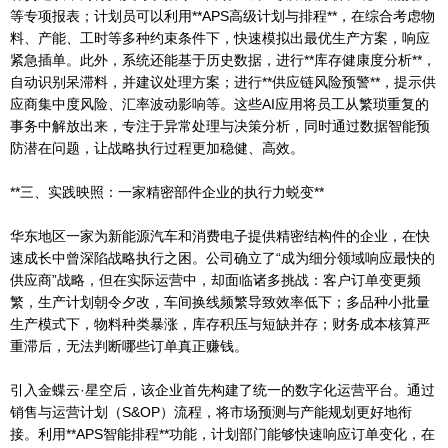
等专项报表；计划员可以利用**APS高级计划与排程**，在综合考虑物
料、产能、工时等多种约束条件下，快速模拟出最优生产方案，响应
紧急插单。此外，系统还能基于历史数据，进行**库存健康度分析**，
自动识别呆滞料，并建议处理方案；进行**供应链风险预警**，提示供
应商集中度风险、汇率波动影响等。这些AI应用将员工从繁琐重复的
事务中解放出来，专注于异常处理与决策分析，同时通过数据智能预
防潜在问题，让战略执行过程更加稳健、高效。
**三、实践映照：一家精密部件企业的执行力蜕变**
华东地区一家为新能源汽车和消费电子提供精密结构件的企业，在快
速成长中曾深陷战略执行之困。公司确立了“成为细分领域响应最快的
供应商”战略，但在实际运营中，却面临诸多挑战：客户订单变更频
繁，生产计划朝令夕改，车间换线频繁导致效率低下；多品种小批量
生产模式下，物料种类暴涨，库存积压与短缺并存；财务成本核算严
重滞后，无法判断哪些订单真正赚钱。
引入金蝶云·星空后，该企业首先构建了统一的数字化运营平台。通过
销售与运营计划（S&OP）流程，将市场预测与产能规划更好地衔
接。利用**APS智能排程**功能，计划部门能够快速响应订单变化，在