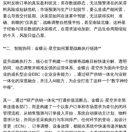
实时反映订单的真实盈利状况；库存数据静态，无法预警潜在的呆滞
料风险或短缺危机；市场预测与生产计划脱节，要么造成产能闲置，
要么导致交付延期。决策层如同在迷雾中驾驶，无法获得实时、准
确、前瞻的“仪表盘”，战略调整自然慢半拍，甚至南辕北辙。这种基
于经验与滞后数据的决策模式，在需求波动加剧、产品生命周期缩短
的今天，风险日益凸显。
**二、智能协同：金蝶云·星空如何重塑战略执行链路**
提升战略执行力，核心在于构建一个能够将战略目标快速分解、透明
协同、动态调整并精准反馈的运营体系。金蝶云·星空作为面向中型企
业的成长型企业EBC（企业业务能力），通过研产供销一体化与业财
一体化的深度融合，并注入AI能力，为企业打造了这样一个“数字神经
中枢”。
其一，通过**研产供销一体化**打通价值流断点。金蝶云·星空并非简
单连接各部门，而是构建了一个以客户订单和市场需求为牵引的闭环
管理流程。从销售预测与订单接入开始，系统自动驱动主计划、物料
需求计划，并同步至采购执行与车间排产。任何环节的变动，如设计
变更（ECN）、订单调整、设备故障，都能在系统中快速传递并触发