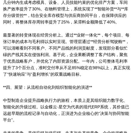
几分钟内生成考虑模具、设备、人员技能约束的优化排产方案，车间
换产效率提升了30%。在物料管理上，系统实现了**智能补货**与**库
存分级管控**，结合安全库存模型与供应商协同平台，在保障供应的
同时，将整体库存周转率提升了25%，呆滞料金额降低了40%。
最显著的转变体现在经营分析上。通过**业财一体化**，每个项目、每
张订单的成本与毛利得以实时呈现。管理层通过**经营分析驾驶舱**，
可以清晰看到不同客户、不同产品线的利润贡献度，发现部分看似忙
碌的产线其实在侵蚀利润。基于此，企业果断调整了客户结构，聚焦
于优质战略客户，并优化了内部资源分配。一年内，公司整体毛利率
提升了3个百分点，准时交付率从不足85%稳定在98%以上，真正实现
了“快速响应”与“盈利增长”的双重战略目标。
**四、展望：从流程自动化到组织智能化的演进**
中型制造企业提升战略执行力的旅程，本质上是其组织能力数字化、
智能化的升级过程。以金蝶云·星空为代表的现代ERP系统，其价值已
远超早期的流程记录与自动化，正演进为企业核心的“决策与协同智能
平台”。
未来的竞争，是供应链与供应链、生态与生态的竞争。企业的战略执