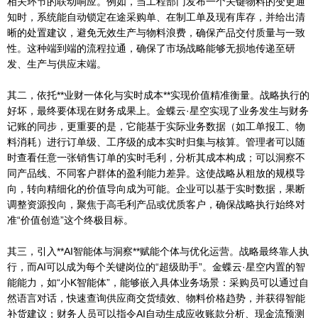
相关环节的联动响应。例如，当工程部门发布一个关键物料的变更通
知时，系统能自动锁定在途采购单、在制工单及现有库存，并给出清
晰的处置建议，避免无效生产与物料浪费，确保产品交付质量与一致
性。这种端到端的流程拉通，确保了市场战略能够无损地传递至研
发、生产与供应末端。
其二，依托**业财一体化与实时成本**实现价值精准衡量。战略执行的
好坏，最终要体现在财务成果上。金蝶云·星空实现了业务发生与财务
记账的同步，更重要的是，它能基于实际业务数据（如工单报工、物
料消耗）进行订单级、工序级的成本实时归集与核算。管理者可以随
时查看任意一张销售订单的实时毛利，分析其成本构成；可以洞察不
同产品线、不同客户群体的盈利能力差异。这使战略从粗放的规模导
向，转向精细化的价值导向成为可能。企业可以基于实时数据，果断
调整资源投向，聚焦于高毛利产品或优质客户，确保战略执行始终对
准“价值创造”这个终极目标。
其三，引入**AI智能体与洞察**赋能个体与优化运营。战略最终靠人执
行，而AI可以成为每个关键岗位的“超级助手”。金蝶云·星空内置的智
能能力，如“小K智能体”，能够嵌入具体业务场景：采购员可以通过自
然语言对话，快速查询供应商交货绩效、物料价格趋势，并获得智能
补货建议；财务人员可以指令AI自动生成应收账款分析、现金流预测