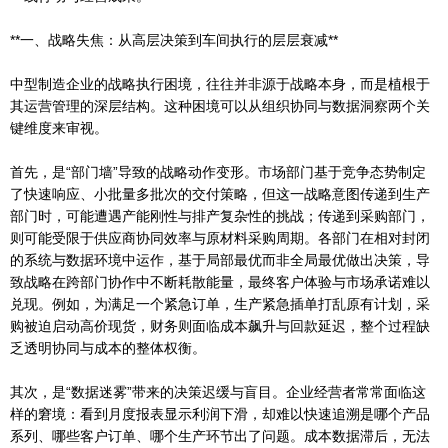
**一、战略失焦：从高层决策到车间执行的层层衰减**
中型制造企业的战略执行困境，往往并非源于战略本身，而是植根于
其运营管理的深层结构。这种困境可以从组织协同与数据洞察两个关
键维度来审视。
首先，是“部门墙”导致的战略动作变形。市场部门基于竞争态势制定
了快速响应、小批量多批次的交付策略，但这一战略意图传递到生产
部门时，可能遭遇产能刚性与排产复杂性的挑战；传递到采购部门，
则可能受限于供应商协同效率与原材料采购周期。各部门在相对封闭
的系统与数据环境中运作，基于局部最优而非全局最优做出决策，导
致战略在跨部门协作中不断耗散能量，最终客户体验与市场承诺难以
兑现。例如，为满足一个紧急订单，生产紧急插单打乱原有计划，采
购被迫启动高价现货，财务则面临成本飙升与回款延迟，整个过程缺
乏透明协同与成本的整体权衡。
其次，是“数据迷雾”带来的决策迟缓与盲目。企业经营者常常面临这
样的窘境：看到月度报表显示利润下滑，却难以快速追溯是哪个产品
系列、哪些客户订单、哪个生产环节出了问题。成本数据滞后，无法