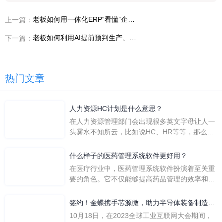
老板如何用一体化ERP“看懂”企业真实运行状况？
上一篇：
老板如何利用AI提前预判生产、采购、订单风险？
下一篇：
热门文章
人力资源HC计划是什么意思？
在人力资源管理部门会出现很多英文字母让人一
头雾水不知所云，比如说HC、HR等等，那么它
们是哪个英文单词的缩写呢？具体的含义又是什
么呢？
什么样子的医药管理系统软件更好用？
在医疗行业中，医药管理系统软件扮演着至关重
要的角色。它不仅能够提高药品管理的效率和准
确性，还能保障患者安全，同时符合法规要求。
一个好用的医药管理系统软件应具备以下特点。
签约！金蝶携手芯源微，助力半导体装备制造领
首先，系统的界面应直观易用，允许用户无障碍
先企业迈向世界
10月18日，在2023全球工业互联网大会期间，
地进行操作。 复杂的